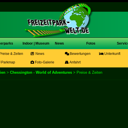
erparks
Indoor | Museum
News
Fotos
Servic
Preise & Zeiten
News
Bewertungen
Unterkunft
Parkmap
Foto-Galerie
Anfahrt
ien
>
Chessington - World of Adventures
> Preise & Zeiten