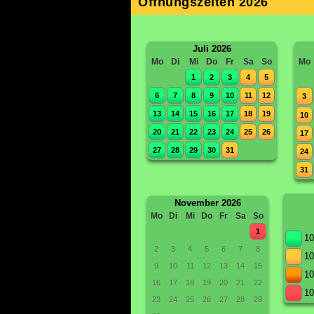
Öffnungszeiten 2026
Juli 2026
Mo
Di
Mi
Do
Fr
Sa
So
Mo
1
2
3
4
5
6
7
8
9
10
11
12
3
13
14
15
16
17
18
19
10
20
21
22
23
24
25
26
17
27
28
29
30
31
24
31
November 2026
Mo
Di
Mi
Do
Fr
Sa
So
1
10
2
3
4
5
6
7
8
10
9
10
11
12
13
14
15
10
16
17
18
19
20
21
22
10
23
24
25
26
27
28
29