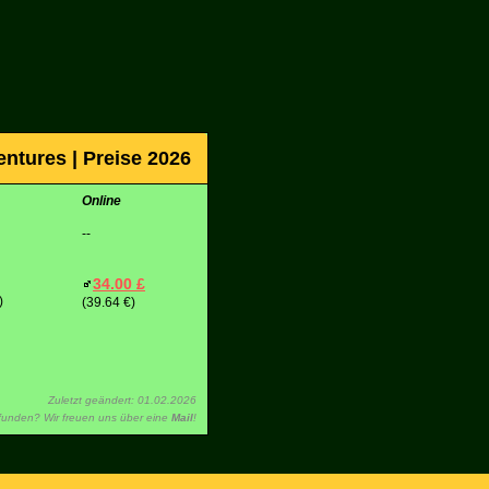
ntures | Preise 2026
Online
--
34.00 £
)
(39.64 €)
Zuletzt geändert: 01.02.2026
efunden? Wir freuen uns über eine
Mail
!