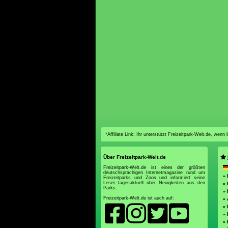
*Affiliate Link: Ihr unterstützt Freizeitpark-Welt.de, wen
Über Freizeitpark-Welt.de
Freizeitpark-Welt.de ist eines der größten
deutschsprachigen Internetmagazine rund um
» 
Freizeitparks und Zoos und informiert seine
Leser tagesaktuell über Neuigkeiten aus den
» 
Parks.
» 
Freizeitpark-Welt.de ist auch auf:
»
» 
»
» 