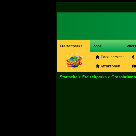
Freizeitparks
Zoos
Wass
Parkübersicht
Attraktionen
Startseite
>
Freizeitparks
>
Grossbritann