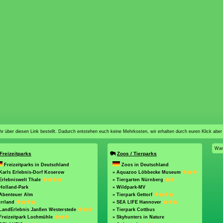
n ihr über diesen Link bestellt. Dadurch entstehen euch keine Mehrkosten, wir erhalten durch euren Klick aber
War
Freizeitparks
Zoos / Tierparks
Freizeitparks in Deutschland
Zoos in Deutschland
Karls Erlebnis-Dorf Koserow
» Aquazoo Löbbecke Museum
Erlebniswelt Thale
» Tiergarten Nürnberg
Holland-Park
» Wildpark-MV
 Abenteuer Alm
» Tierpark Gettorf
Irrland
» SEA LIFE Hannover
 LandErlebnis Janßen Westerstede
» Tierpark Cottbus
Freizeitpark Lochmühle
» Skyhunters in Nature