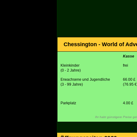
Chessington - World of Adve
Kasse
Kleinkinder
frei
(0 - 2 Jahre)
Erwachsene und Jugendliche
66.00 £
(3 - 99 Jahre)
(76.95 €
Parkplatz
4.00 £
Ihr habt günstigere Preise g