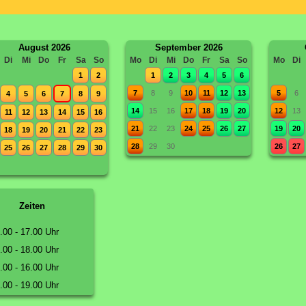
August 2026
September 2026
Di
Mi
Do
Fr
Sa
So
Mo
Di
Mi
Do
Fr
Sa
So
Mo
Di
1
2
1
2
3
4
5
6
7
8
9
10
11
12
13
5
6
4
5
6
7
8
9
14
15
16
17
18
19
20
12
13
11
12
13
14
15
16
21
22
23
24
25
26
27
19
20
18
19
20
21
22
23
28
29
30
26
27
25
26
27
28
29
30
Zeiten
.00 - 17.00 Uhr
.00 - 18.00 Uhr
.00 - 16.00 Uhr
.00 - 19.00 Uhr