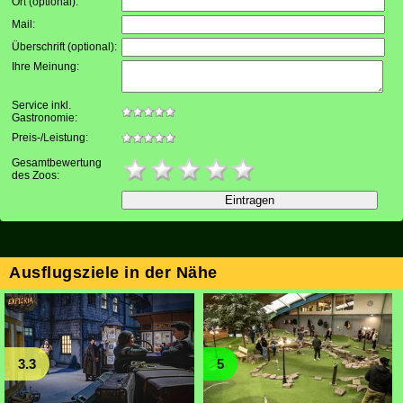
Ort (optional)
:
Mail
:
Überschrift (optional)
:
Ihre Meinung
:
Service inkl.
Gastronomie:
Preis-/Leistung:
Gesamtbewertung
des Zoos:
Ausflugsziele in der Nähe
3.3
5