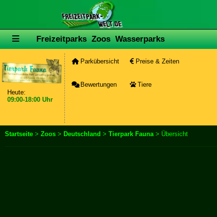
Freizeitparks
Zoos
Wasserparks
Parkübersicht
Preise & Zeiten
Bewertungen
Tiere
Heute:
09:00-18:00 Uhr
Startseite
>
Zoos
>
Deutschland
>
Tierpark Fauna
> Übersicht