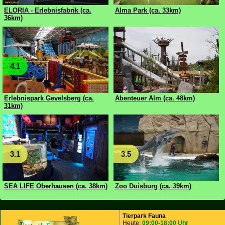
ELORIA - Erlebnisfabrik (ca.
Alma Park (ca. 33km)
36km)
4.1
Erlebnispark Gevelsberg (ca.
Abenteuer Alm (ca. 48km)
31km)
3.1
3.5
SEA LIFE Oberhausen (ca. 38km)
Zoo Duisburg (ca. 39km)
Tierpark Fauna
Heute:
09:00-18:00 Uhr