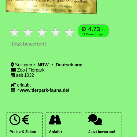
Ø 4.73
/ 5
11 Bewertungen
Jetzt bewerten!
Solingen •
NRW
•
Deutschland
Zoo | Tierpark
seit 1932
erlaubt
www.tierpark-fauna.de/
Preise & Zeiten
Anfahrt
Jetzt bewerten!