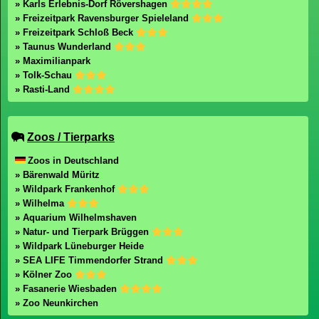
» Karls Erlebnis-Dorf Rövershagen
» Freizeitpark Ravensburger Spieleland
» Freizeitpark Schloß Beck
» Taunus Wunderland
» Maximilianpark
» Tolk-Schau
» Rasti-Land
Zoos / Tierparks
Zoos in Deutschland
» Bärenwald Müritz
» Wildpark Frankenhof
» Wilhelma
» Aquarium Wilhelmshaven
» Natur- und Tierpark Brüggen
» Wildpark Lüneburger Heide
» SEA LIFE Timmendorfer Strand
» Kölner Zoo
» Fasanerie Wiesbaden
» Zoo Neunkirchen