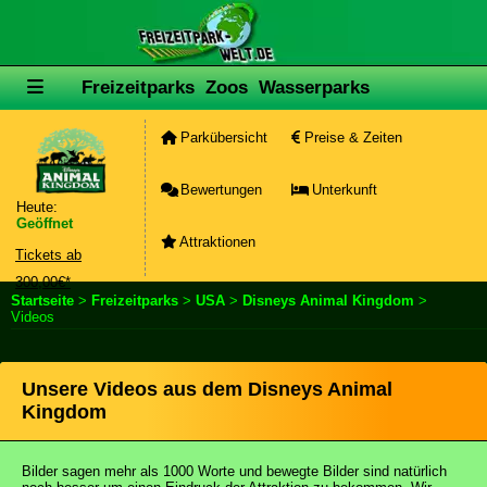
Freizeitparks
Zoos
Wasserparks
Parkübersicht
Preise & Zeiten
Bewertungen
Unterkunft
Heute:
Geöffnet
Attraktionen
Tickets ab
300,00€*
Startseite
>
Freizeitparks
>
USA
>
Disneys Animal Kingdom
>
Videos
Unsere Videos aus dem Disneys Animal
Kingdom
Bilder sagen mehr als 1000 Worte und bewegte Bilder sind natürlich