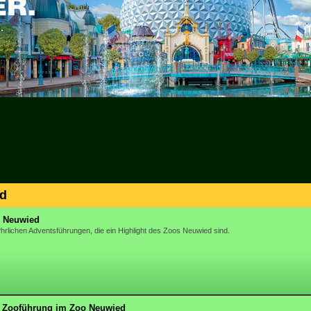
ed
o Neuwied
lj?hrlichen Adventsführungen, die ein Highlight des Zoos Neuwied sind.
e Zooführung im Zoo Neuwied