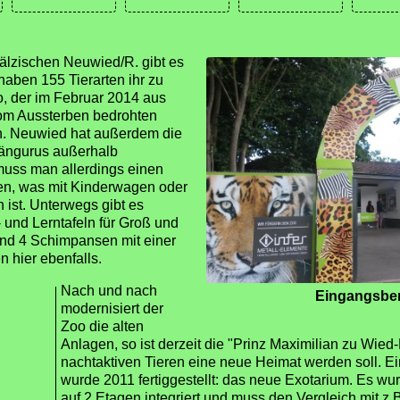
älzischen Neuwied/R. gibt es
 haben 155 Tierarten ihr zu
vo, der im Februar 2014 aus
om Aussterben bedrohten
n. Neuwied hat außerdem die
ängurus außerhalb
muss man allerdings einen
en, was mit Kinderwagen oder
 ist. Unterwegs gibt es
 und Lerntafeln für Groß und
und 4 Schimpansen mit einer
hier ebenfalls.
Nach und nach
Eingangsber
modernisiert der
Zoo die alten
Anlagen, so ist derzeit die "Prinz Maximilian zu Wied-
nachtaktiven Tieren eine neue Heimat werden soll. Ei
wurde 2011 fertiggestellt: das neue Exotarium. Es w
auf 2 Etagen integriert und muss den Vergleich mit z.