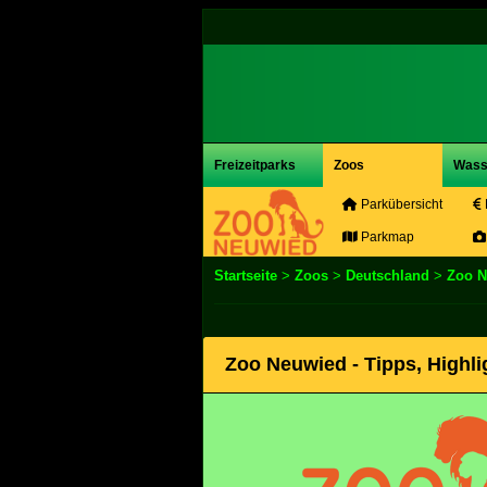
Freizeitparks
Zoos
Wass
Parkübersicht
Parkmap
Startseite
>
Zoos
>
Deutschland
>
Zoo N
Zoo Neuwied - Tipps, Highl