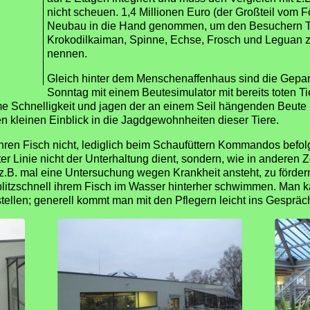
nicht scheuen. 1,4 Millionen Euro (der Großteil vom F
Neubau in die Hand genommen, um den Besuchern Tier
Krokodilkaiman, Spinne, Echse, Frosch und Leguan z
nennen.
Gleich hinter dem Menschenaffenhaus sind die Gepar
Sonntag mit einem Beutesimulator mit bereits toten Ti
 Schnelligkeit und jagen der an einem Seil hängenden Beute hin
kleinen Einblick in die Jagdgewohnheiten dieser Tiere.
ren Fisch nicht, lediglich beim Schaufüttern Kommandos befol
ter Linie nicht der Unterhaltung dient, sondern, wie in andere
 z.B. mal eine Untersuchung wegen Krankheit ansteht, zu för
 blitzschnell ihrem Fisch im Wasser hinterher schwimmen. Man 
ellen; generell kommt man mit den Pflegern leicht ins Gespräch,