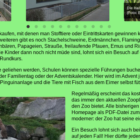
Die Ha
(Foto:
ufen, mit denen man Stofftiere oder Eintrittskarten gewinnen k
esweiteren gibt es noch Stachelschweine, Erdmännchen, Flami
bären, Papageien, Strauße, freilaufende Pfauen, Emus und Ri
ie Kinder dann noch nicht müde sind, lohnt sich ein Besuch auf
-Rundkurs.
 geliehen werden, Schulen können spezielle Führungen buche
der Familientag oder der Adventskalender. Hier wird im Advent
 Pinguinanlage und die Tiere mit Fisch aus dem Eimer selbst fütte
Regelmäßig erscheint das kost
das immer den aktuellen Zoopl
den Zoo bietet. Alle bisherige
Homepage als PDF-Datei zum 
moderner: der Zoo hat seine 
Ein Besuch lohnt sich auch bei
auf jeden Fall! Hier dürfte jede