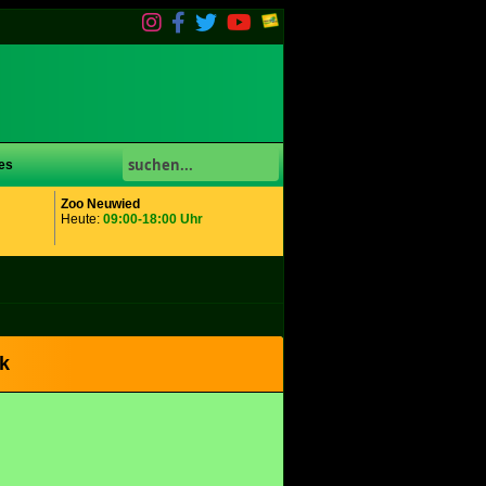
es
Zoo Neuwied
Heute:
09:00-18:00 Uhr
rk