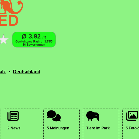
Ø 3.92
/ 5
Gewichtetes Rating: 3.75/5
36 Bewertungen
alz
•
Deutschland
2 News
5 Meinungen
Tiere im Park
5 Foto