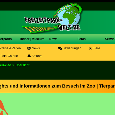
erparks
Indoor | Museum
News
Fotos
Servic
Preise & Zeiten
News
Bewertungen
Tiere
Foto-Galerie
Anfahrt
euwied
> Übersicht
ights und Informationen zum Besuch im Zoo | Tierpa