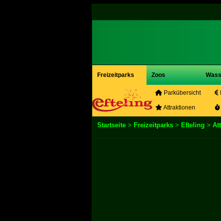
Freizeitparks
Zoos
Wass
Parkübersicht
Attraktionen
Startseite
>
Freizeitparks
>
Efteling
>
At