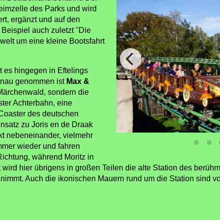
eimzelle des Parks und wird
ert, ergänzt und auf den
Beispiel auch zuletzt "Die
elt um eine kleine Bootsfahrt
t es hingegen in Eftelings
enau genommen ist
Max &
Märchenwald, sondern die
ster Achterbahn, eine
oaster des deutschen
nsatz zu Joris en de Draak
ekt nebeneinander, vielmehr
immer wieder und fahren
Richtung, während Moritz in
t wird hier übrigens in großen Teilen die alte Station des berü
innimmt. Auch die ikonischen Mauern rund um die Station sind v