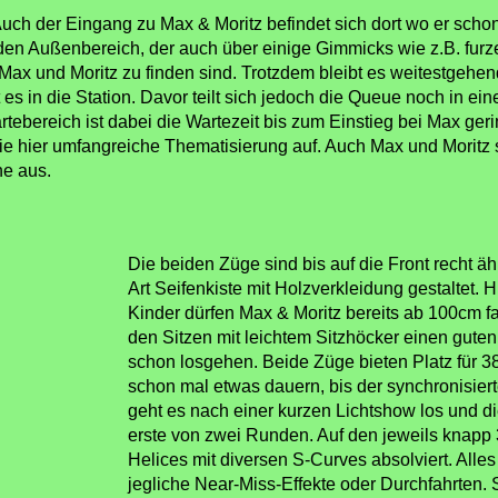
uch der Eingang zu Max & Moritz befindet sich dort wo er schon
n den Außenbereich, der auch über einige Gimmicks wie z.B. furz
 Max und Moritz zu finden sind. Trotzdem bleibt es weitestgeh
t es in die Station. Davor teilt sich jedoch die Queue noch in ein
artebereich ist dabei die Wartezeit bis zum Einstieg bei Max geri
die hier umfangreiche Thematisierung auf. Auch Max und Moritz
he aus.
Die beiden Züge sind bis auf die Front recht äh
Art Seifenkiste mit Holzverkleidung gestaltet. 
Kinder dürfen Max & Moritz bereits ab 100cm fa
den Sitzen mit leichtem Sitzhöcker einen gute
schon losgehen. Beide Züge bieten Platz für 3
schon mal etwas dauern, bis der synchronisiert
geht es nach einer kurzen Lichtshow los und di
erste von zwei Runden. Auf den jeweils knapp
Helices mit diversen S-Curves absolviert. Alle
jegliche Near-Miss-Effekte oder Durchfahrten. 