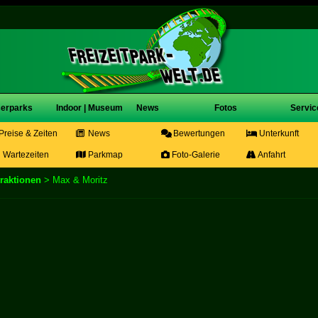
erparks
Indoor | Museum
News
Fotos
Servic
Preise & Zeiten
News
Bewertungen
Unterkunft
Wartezeiten
Parkmap
Foto-Galerie
Anfahrt
traktionen
> Max & Moritz