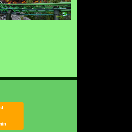
st
min