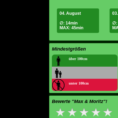
04. August
03
∅: 14min
∅:
MAX: 45min
MA
Mindestgrößen
über 100cm
unter 100cm
Bewerte "Max & Moritz"!