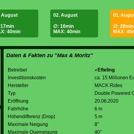
. August
02. August
01. Augu
 17min
∅: 16min
∅: 28min
X: 40min
MAX: 40min
MAX: 45
Daten & Fakten zu "Max & Moritz"
Betreiber
Efteling
Investitionskosten
ca. 15 Millionen E
Hersteller
MACK Rides
Typ
Double Powered C
Eröffnung
20.06.2020
Fahrhöhe
6 m
Höhendifferenz (Drop)
5 m
Maximale Neigung
8°
Maximale Querneigung
40°