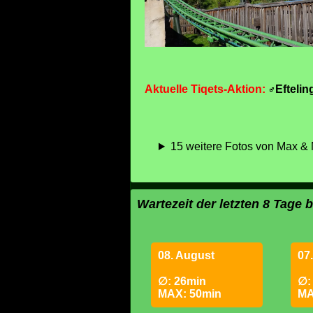
Aktuelle Tiqets-Aktion:
Efteli
15 weitere Fotos von Max & M
Wartezeit der letzten 8 Tage 
08. August
07
∅: 26min
∅:
MAX: 50min
MA