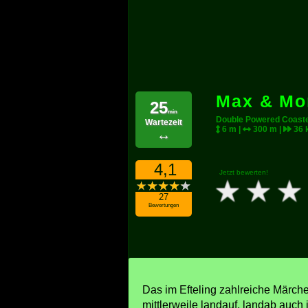
Max & Mor
25
min
Double Powered Coast
Wartezeit
6 m |
300 m |
36 
↔
4,1
Jetzt bewerten!
27
Bewertungen
Das im Efteling zahlreiche Märche
mittlerweile landauf, landab auch