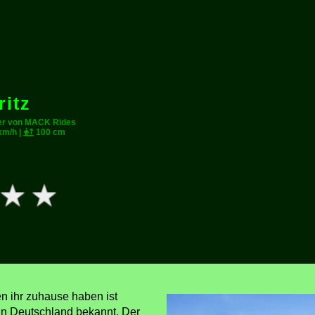
itz
er von MACK Rides
km/h |
100 cm
n ihr zuhause haben ist
 in Deutschland bekannt. Der