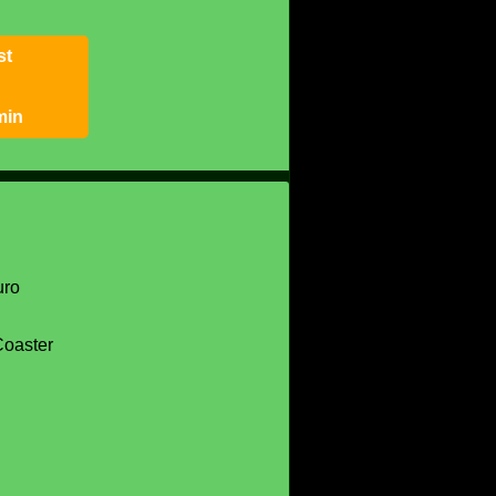
st
min
uro
oaster