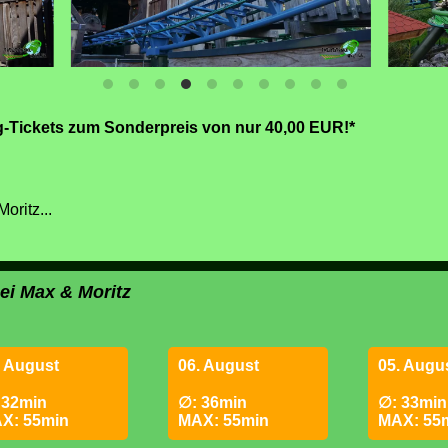
ng-Tickets zum Sonderpreis von nur 40,00 EUR!*
oritz...
bei Max & Moritz
. August
06. August
05. Augu
 32min
∅: 36min
∅: 33min
X: 55min
MAX: 55min
MAX: 55