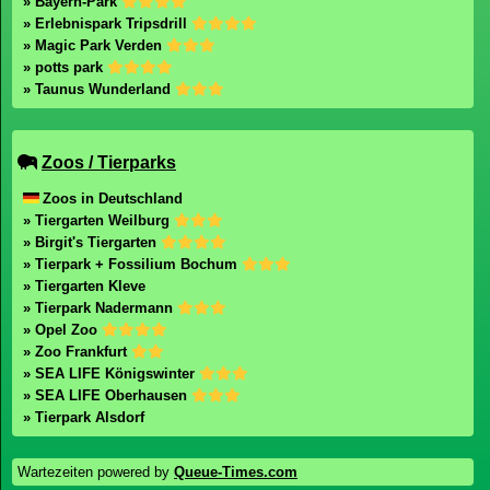
» Bayern-Park
» Erlebnispark Tripsdrill
» Magic Park Verden
» potts park
» Taunus Wunderland
Zoos / Tierparks
Zoos in Deutschland
» Tiergarten Weilburg
» Birgit's Tiergarten
» Tierpark + Fossilium Bochum
» Tiergarten Kleve
» Tierpark Nadermann
» Opel Zoo
» Zoo Frankfurt
» SEA LIFE Königswinter
» SEA LIFE Oberhausen
» Tierpark Alsdorf
Wartezeiten powered by
Queue-Times.com