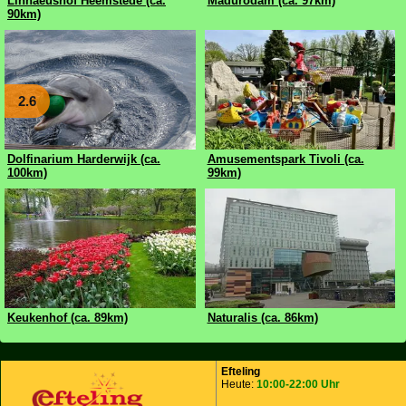
Linnaeushof Heemstede (ca.
Madurodam (ca. 97km)
90km)
2.6
Dolfinarium Harderwijk (ca.
Amusementspark Tivoli (ca.
100km)
99km)
Keukenhof (ca. 89km)
Naturalis (ca. 86km)
Efteling
Heute:
10:00-22:00 Uhr