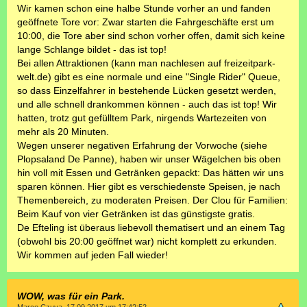
Wir kamen schon eine halbe Stunde vorher an und fanden
geöffnete Tore vor: Zwar starten die Fahrgeschäfte erst um
10:00, die Tore aber sind schon vorher offen, damit sich keine
lange Schlange bildet - das ist top!
Bei allen Attraktionen (kann man nachlesen auf freizeitpark-
welt.de) gibt es eine normale und eine "Single Rider" Queue,
so dass Einzelfahrer in bestehende Lücken gesetzt werden,
und alle schnell drankommen können - auch das ist top! Wir
hatten, trotz gut gefülltem Park, nirgends Wartezeiten von
mehr als 20 Minuten.
Wegen unserer negativen Erfahrung der Vorwoche (siehe
Plopsaland De Panne), haben wir unser Wägelchen bis oben
hin voll mit Essen und Getränken gepackt: Das hätten wir uns
sparen können. Hier gibt es verschiedenste Speisen, je nach
Themenbereich, zu moderaten Preisen. Der Clou für Familien:
Beim Kauf von vier Getränken ist das günstigste gratis.
De Efteling ist überaus liebevoll thematisert und an einem Tag
(obwohl bis 20:00 geöffnet war) nicht komplett zu erkunden.
Wir kommen auf jeden Fall wieder!
WOW, was für ein Park.