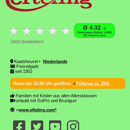
Ø 4.32
/ 5
Gewichtetes Rating: 4.66/5
251 Bewertungen
Jetzt bewerten!
Kaatsheuvel •
Niederlande
Freizeitpark
seit 1952
Heute bis 22:00 Uhr geöffnet.
Füllgrad ca. 25%
Familien mit Kinder aus allen Altersklassen
erlaubt mit GoPro und Brustgurt
www.efteling.com*