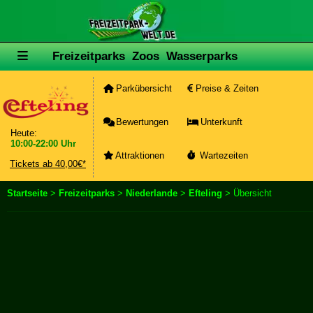
Freizeitparks
Zoos
Wasserparks
Parkübersicht
Preise & Zeiten
Bewertungen
Unterkunft
Heute:
10:00-22:00 Uhr
Attraktionen
Wartezeiten
Tickets ab 40,00€*
Startseite
>
Freizeitparks
>
Niederlande
>
Efteling
> Übersicht