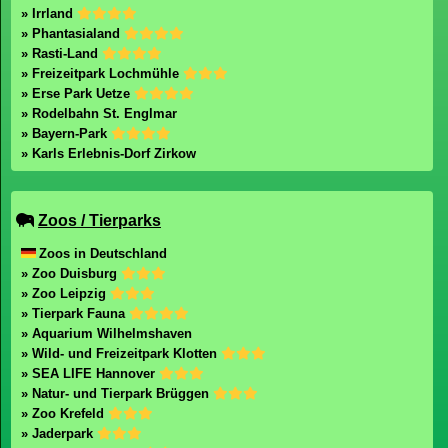
» Irrland
» Phantasialand
» Rasti-Land
» Freizeitpark Lochmühle
» Erse Park Uetze
» Rodelbahn St. Englmar
» Bayern-Park
» Karls Erlebnis-Dorf Zirkow
Zoos / Tierparks
Zoos in Deutschland
» Zoo Duisburg
» Zoo Leipzig
» Tierpark Fauna
» Aquarium Wilhelmshaven
» Wild- und Freizeitpark Klotten
» SEA LIFE Hannover
» Natur- und Tierpark Brüggen
» Zoo Krefeld
» Jaderpark