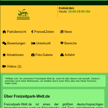
Kolmården
Heute:
10:00-19:00 Uhr
Parkübersicht
Preise&Zeiten
News
Bewertungen
Unterkunft
Bereiche
Attraktionen
Foto-Galerie
Anfahrt
Videos (1)
*Affiliate Link: Ihr unterstützt Freizeitpark-Welt.de, wenn ihr über diesen Link bestellt. Dadurch
entstehen euch keine Mehrkosten, wir erhalten durch euren Klick aber eine kleine Provision.
Vielen Dank.
Über Freizeitpark-Welt.de
Freizeitpark-Welt.de ist eines der größten deutschsprachigen
Internetmagazine rund um Freizeitparks und Zoos und informiert seine