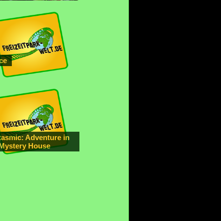
ce
tasmic: Adventure in
 Mystery House