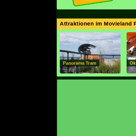
Attraktionen im Movieland 
Panorama Tram
Ok