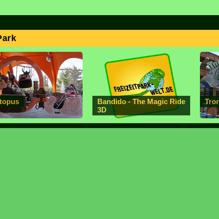
Park
topus
Bandido - The Magic Ride
Tro
3D