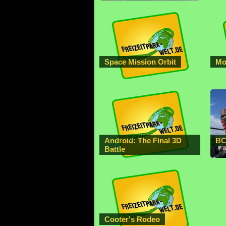
Space Mission Orbit
Mo
Android: The Final 3D
BC
Battle
Cooter's Rodeo