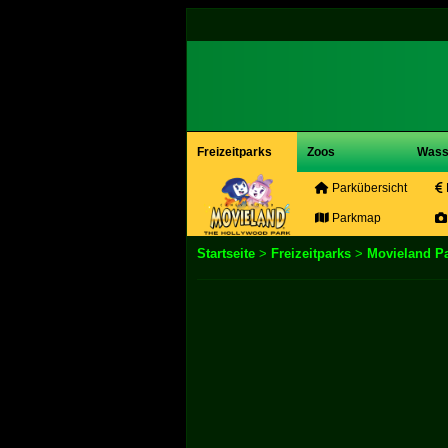
Freizeitparks
Zoos
Wass
Parkübersicht
Parkmap
Startseite
>
Freizeitparks
>
Movieland P