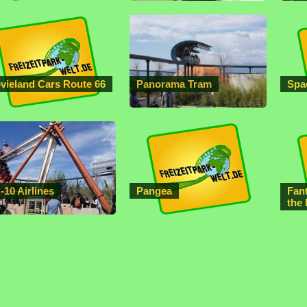
vieland Cars Route 66
Panorama Tram
Spa
-10 Airlines
Pangea
Fan
the