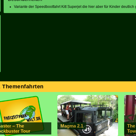
Variante der Speedbootfahrt Kitt Superjet die hier aber für Kinder deutlich
& Themenfahrten
saster – The
Magma 2.1
The
ockbuster Tour
Tow