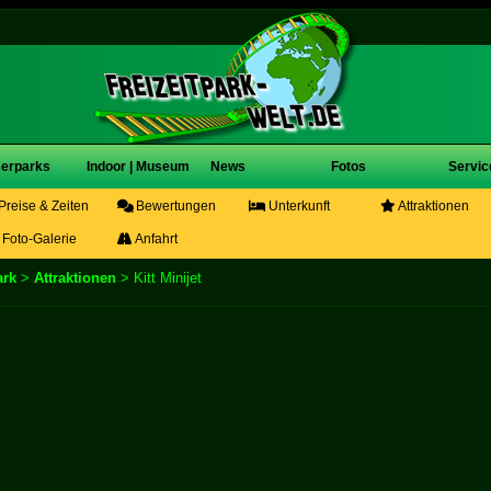
erparks
Indoor | Museum
News
Fotos
Servic
Preise & Zeiten
Bewertungen
Unterkunft
Attraktionen
Foto-Galerie
Anfahrt
ark
>
Attraktionen
> Kitt Minijet