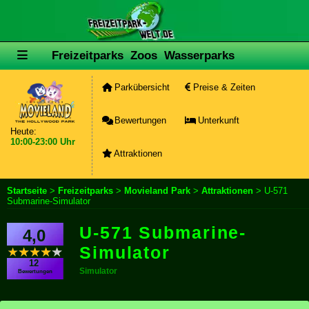
Freizeitparks
Zoos
Wasserparks
Parkübersicht
Preise & Zeiten
Bewertungen
Unterkunft
Heute:
10:00-23:00 Uhr
Attraktionen
Startseite
>
Freizeitparks
>
Movieland Park
>
Attraktionen
> U-571
Submarine-Simulator
U-571 Submarine-
4,0
Simulator
12
Simulator
Bewertungen