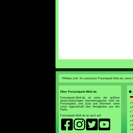
*Affiliate Link: Ihr unterstützt Freizeitpark-Welt.de, wen
Über Freizeitpark-Welt.de
Freizeitpark-Welt.de ist eines der größten
deutschsprachigen Internetmagazine rund um
» 
Freizeitparks und Zoos und informiert seine
Leser tagesaktuell über Neuigkeiten aus den
»
Parks.
»
Freizeitpark-Welt.de ist auch auf:
» 
» 
» 
» 