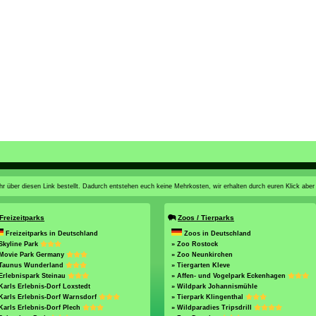
n ihr über diesen Link bestellt. Dadurch entstehen euch keine Mehrkosten, wir erhalten durch euren Klick aber
Freizeitparks
Zoos / Tierparks
Freizeitparks in Deutschland
Zoos in Deutschland
Skyline Park
» Zoo Rostock
 Movie Park Germany
» Zoo Neunkirchen
 Taunus Wunderland
» Tiergarten Kleve
Erlebnispark Steinau
» Affen- und Vogelpark Eckenhagen
Karls Erlebnis-Dorf Loxstedt
» Wildpark Johannismühle
Karls Erlebnis-Dorf Warnsdorf
» Tierpark Klingenthal
Karls Erlebnis-Dorf Plech
» Wildparadies Tripsdrill