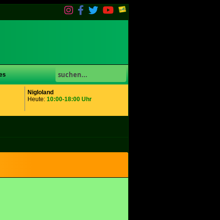
es
Nigloland
Heute:
10:00-18:00 Uhr