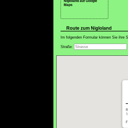
Nigloland auf Google
Maps
Route zum Nigloland
Im folgenden Formular können Sie ihre S
Straße:
R
1
F