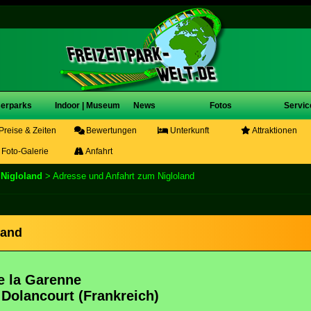
erparks
Indoor | Museum
News
Fotos
Servic
Preise & Zeiten
Bewertungen
Unterkunft
Attraktionen
Foto-Galerie
Anfahrt
>
Nigloland
> Adresse und Anfahrt zum Nigloland
land
e la Garenne
 Dolancourt (Frankreich)