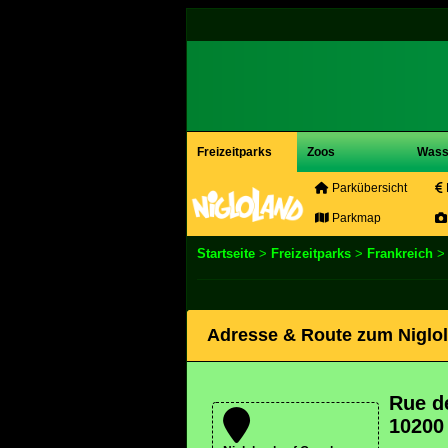
Freizeitparks
Zoos
Wass
Parkübersicht
Parkmap
Startseite
>
Freizeitparks
>
Frankreich
Adresse & Route zum Niglo
Rue d
10200