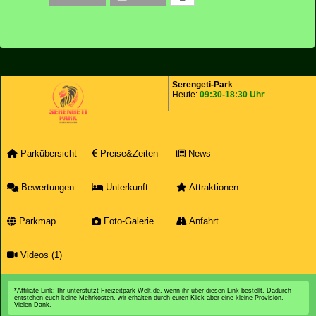
Serengeti-Park
Heute:
09:30-18:30 Uhr
Parkübersicht
Preise&Zeiten
News
Bewertungen
Unterkunft
Attraktionen
Parkmap
Foto-Galerie
Anfahrt
Videos (1)
*Affiliate Link: Ihr unterstützt Freizeitpark-Welt.de, wenn ihr über diesen Link bestellt. Dadurch
entstehen euch keine Mehrkosten, wir erhalten durch euren Klick aber eine kleine Provision.
Vielen Dank.