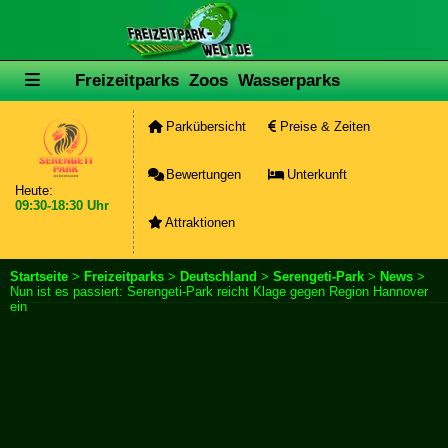
Freizeitparks
Zoos
Wasserparks
Parkübersicht
Preise & Zeiten
Bewertungen
Unterkunft
Heute:
09:30-18:30 Uhr
Attraktionen
Startseite
>
Freizeitparks
>
Deutschland
>
Serengeti-Park
>
News
>
Nun ist es passiert: Serengeti-Park reicht Klage gegen Region Hannover
ein