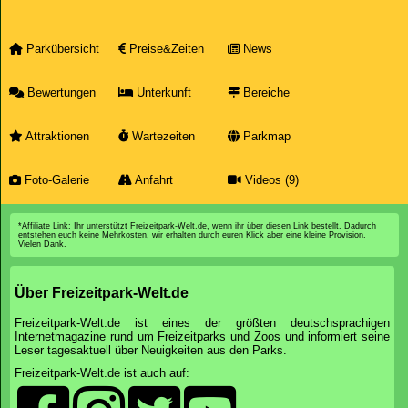
Parkübersicht
Preise&Zeiten
News
Bewertungen
Unterkunft
Bereiche
Attraktionen
Wartezeiten
Parkmap
Foto-Galerie
Anfahrt
Videos (9)
*Affiliate Link: Ihr unterstützt Freizeitpark-Welt.de, wenn ihr über diesen Link bestellt. Dadurch
entstehen euch keine Mehrkosten, wir erhalten durch euren Klick aber eine kleine Provision.
Vielen Dank.
Über Freizeitpark-Welt.de
Freizeitpark-Welt.de ist eines der größten deutschsprachigen
Internetmagazine rund um Freizeitparks und Zoos und informiert seine
Leser tagesaktuell über Neuigkeiten aus den Parks.
Freizeitpark-Welt.de ist auch auf: