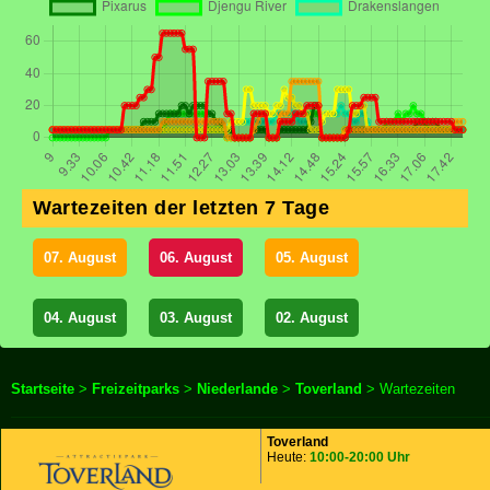
Wartezeiten der letzten 7 Tage
07. August
06. August
05. August
04. August
03. August
02. August
Startseite
>
Freizeitparks
>
Niederlande
>
Toverland
> Wartezeiten
Toverland
Heute:
10:00-20:00 Uhr