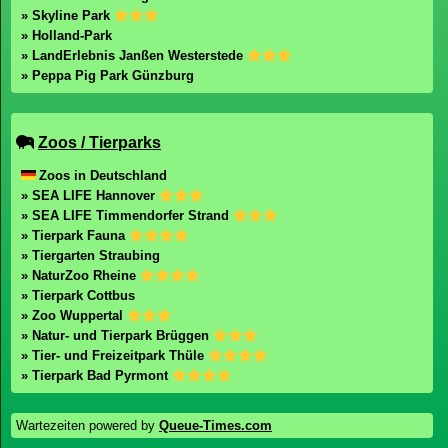
» Skyline Park
» Holland-Park
» LandErlebnis Janßen Westerstede
» Peppa Pig Park Günzburg
Zoos / Tierparks
Zoos in Deutschland
» SEA LIFE Hannover
» SEA LIFE Timmendorfer Strand
» Tierpark Fauna
» Tiergarten Straubing
» NaturZoo Rheine
» Tierpark Cottbus
» Zoo Wuppertal
» Natur- und Tierpark Brüggen
» Tier- und Freizeitpark Thüle
» Tierpark Bad Pyrmont
Wartezeiten powered by
Queue-Times.com