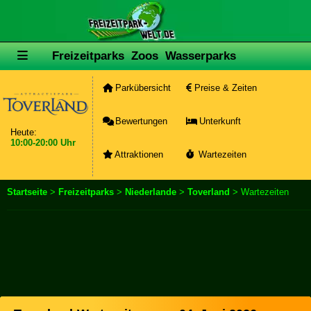
Freizeitparks
Zoos
Wasserparks
Parkübersicht
Preise & Zeiten
Bewertungen
Unterkunft
Heute:
10:00-20:00 Uhr
Attraktionen
Wartezeiten
Startseite
>
Freizeitparks
>
Niederlande
>
Toverland
> Wartezeiten