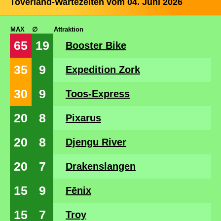
Toverland-Wartezeiten vom 04. Juni 2026
MAX
∅
Attraktion
65
19
Booster Bike
35
9
Expedition Zork
30
9
Toos-Express
20
8
Pixarus
20
8
Djengu River
20
7
Drakenslangen
15
9
Fēnix
15
7
Troy