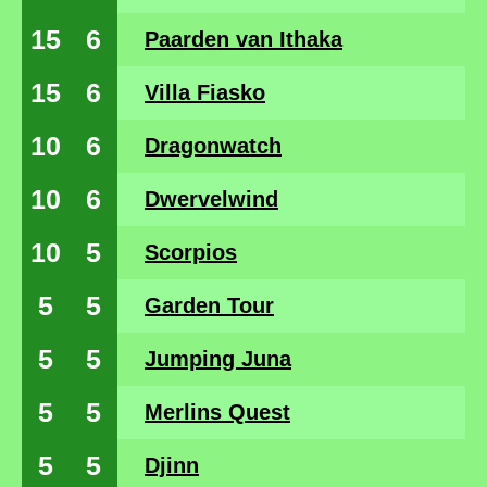
15
6
Paarden van Ithaka
15
6
Villa Fiasko
10
6
Dragonwatch
10
6
Dwervelwind
10
5
Scorpios
5
5
Garden Tour
5
5
Jumping Juna
5
5
Merlins Quest
5
5
Djinn