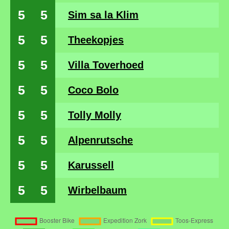
5
5
Sim sa la Klim
5
5
Theekopjes
5
5
Villa Toverhoed
5
5
Coco Bolo
5
5
Tolly Molly
5
5
Alpenrutsche
5
5
Karussell
5
5
Wirbelbaum