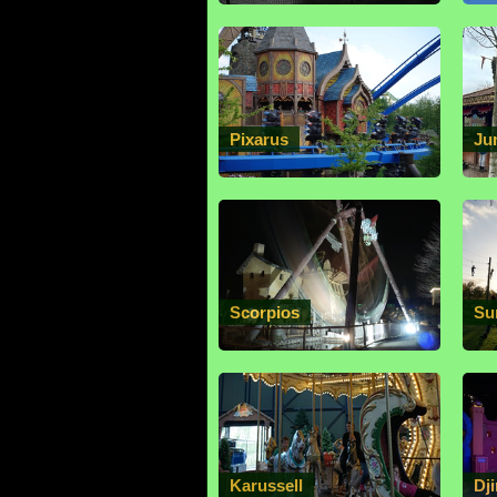
Pixarus
Ju
Scorpios
Su
Karussell
Dj