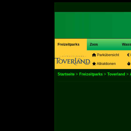
Freizeitparks
Zoos
Wass
Parkübersicht
Attraktionen
Startseite
>
Freizeitparks
>
Toverland
>