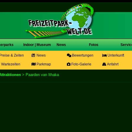
erparks
Indoor | Museum
News
Fotos
Servic
Preise & Zeiten
News
Bewertungen
Unterkunft
Wartezeiten
Parkmap
Foto-Galerie
Anfahrt
Attraktionen
> Paarden van Ithaka