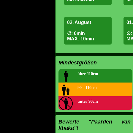
02. August
01
∅: 6min
∅:
MAX: 10min
MA
Mindestgrößen
über 110cm
90 - 110cm
unter 90cm
Bewerte "Paarden van
Ithaka"!