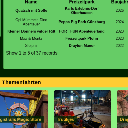
Name
Freizeitpark
Baujah
Karls Erlebnis-Dorf
Quatsch mit Soße
2026
Oberhausen
Opi Mümmels Dino
Peppa Pig Park Günzburg
2024
Abenteuer
Kleiner Donners wilder Ritt
FORT FUN Abenteuerland
2023
Max & Moritz
Freizeitpark Plohn
2023
Sleipnir
Drayton Manor
2022
Show
1 to 5
of 37 records
& Themenfahrten
gistralis Magic Store
Truukjes
Dra