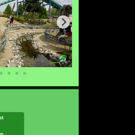
st
in