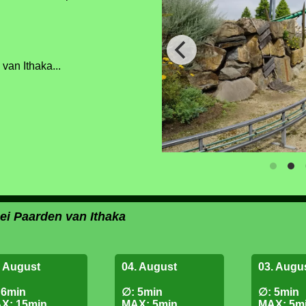
van Ithaka...
bei Paarden van Ithaka
. August
04. August
03. Augu
 6min
∅: 5min
∅: 5min
X: 15min
MAX: 5min
MAX: 5m