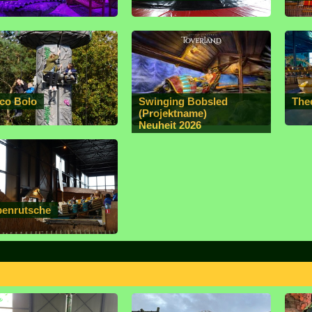
co Bolo
Swinging Bobsled
The
(Projektname)
Neuheit 2026
penrutsche