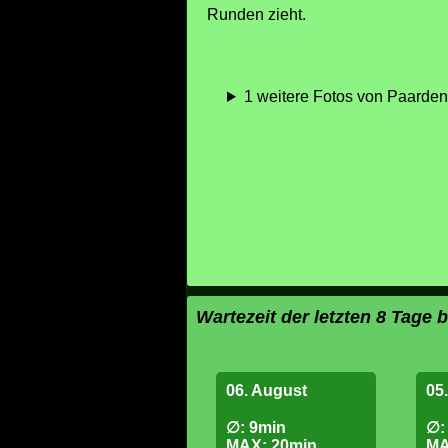
Runden zieht.
1 weitere Fotos von Paarden 
Wartezeit der letzten 8 Tage 
06. August
05
∅: 9min
∅:
MAX: 20min
MA