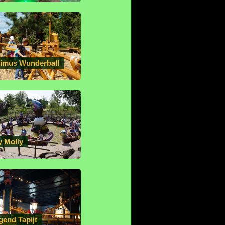
imus Wunderball
y Molly
gend Tapijt