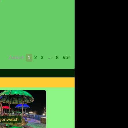
r
Zurück
1
2
3
…
8
Vor
gonwatch