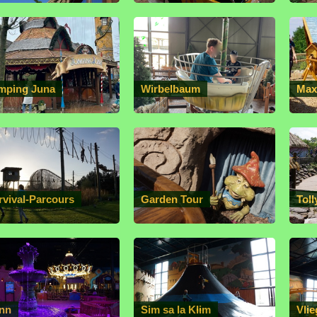
mping Juna
Wirbelbaum
Max
rvival-Parcours
Garden Tour
Toll
inn
Sim sa la Klim
Vlie