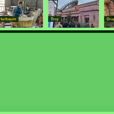
rbelbaum
Troy
Dra