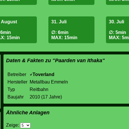
. August
31. Juli
30. Juli
 6min
∅: 6min
∅: 5min
X: 15min
MAX: 15min
MAX: 5m
Daten & Fakten zu "Paarden van Ithaka"
Betreiber
Toverland
Hersteller
Metallbau Emmeln
Typ
Reitbahn
Baujahr
2010 (17 Jahre)
Ähnliche Anlagen
Zeige: