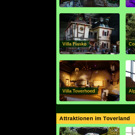
Villa Fiasko
Co
Villa Toverhoed
Al
Attraktionen im Toverland