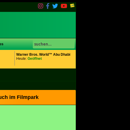
es
Warner Bros. World™ Abu Dhabi
Heute:
Geöffnet
uch im Filmpark