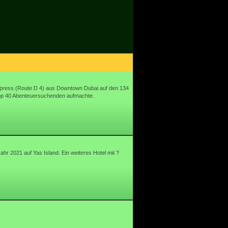
xpress (Route D 4) aus Downtown Dubai auf den 134
napp 40 Abenteuersuchenden aufmachte.
hr 2021 auf Yas Island. Ein weiteres Hotel mit ?