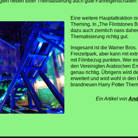
gten neben toller Thematisierung auch gute Fahreigenschafte
Eine weitere Hauptattraktion is
Theming. In „The Flintstones B
dazu auch ziemlich nass daher, 
Thematisierung richtig gut.
Insgesamt ist die Warner Bros.
Freizeitpark, aber kann mit ex
mit Filmbezug punkten. Wer e
den Vereinigten Arabischen Em
genau richtig. Übrigens wird de
erweitert und wird wohl in d
brandneuen Harry Potter Them
Ein Artikel von
And