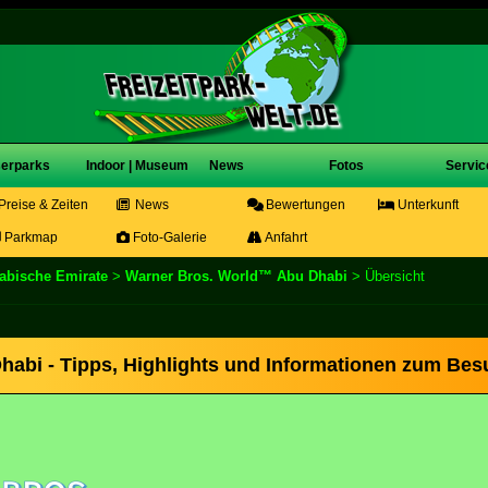
erparks
Indoor | Museum
News
Fotos
Servic
Preise & Zeiten
News
Bewertungen
Unterkunft
Parkmap
Foto-Galerie
Anfahrt
rabische Emirate
>
Warner Bros. World™ Abu Dhabi
> Übersicht
abi - Tipps, Highlights und Informationen zum Bes