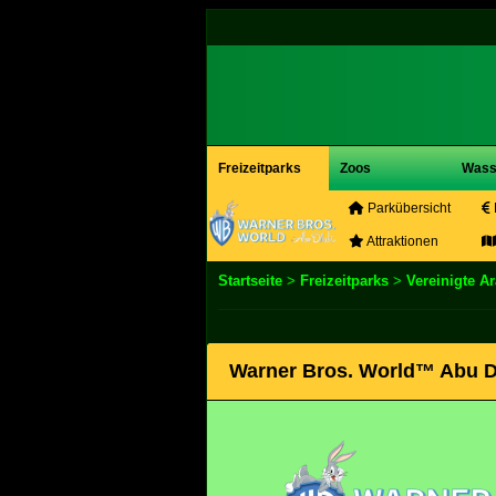
Freizeitparks
Zoos
Wass
Parkübersicht
Attraktionen
Startseite
>
Freizeitparks
>
Vereinigte A
Warner Bros. World™ Abu Dh