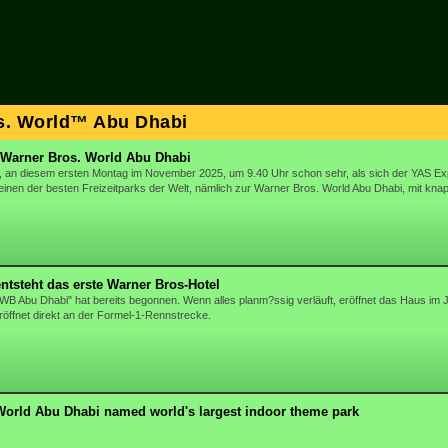
s. World™ Abu Dhabi
r Warner Bros. World Abu Dhabi
, an diesem ersten Montag im November 2025, um 9.40 Uhr schon sehr, als sich der YAS E
einen der besten Freizeitparks der Welt, nämlich zur Warner Bros. World Abu Dhabi, mit k
ntsteht das erste Warner Bros-Hotel
B Abu Dhabi" hat bereits begonnen. Wenn alles planm?ssig verläuft, eröffnet das Haus im Ja
öffnet direkt an der Formel-1-Rennstrecke.
World Abu Dhabi named world's largest indoor theme park