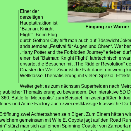
Einer der
derzeitigen
Hauptattraktion ist
Eingang zur Warner 
"Batman: Knight
Flight". Beim Flug
durch Gotham City trifft man auch auf Bösewicht Joker
andauerndes „Festival für Augen und Ohren“. Wer bere
„Harry Potter and the Forbidden Journey“ erleben durf
einen bei "Batman: Knight Flight" fahrtechnisch erwa
erwartet die Besucher mit „The Riddler Revolution“ de
Coaster der Welt. Zwar ist die Fahrdauer ein wenig k
Weltklasse-Thematisierung mit vielen Spezial-Effekte
Weiter geht es zum nächsten Superhelden nach Metrop
glaublicher Thematisierung zu bewundern. Der interaktive 5D D
0: Battle for Metropolis“ zum Beispiel. Im zweitgrößten Indoor-
ries und Acme Factory auch zwei erstklassige klassische Dar
 Eröffnung zwei Achterbahnen sein Eigen. Zum Einem hätten wir 
i welchem gemeinsam mit Wile E. Coyote jagt auf den Road Ru
n" stürzt man sich auf einem Spinning Coaster von Zamperla m