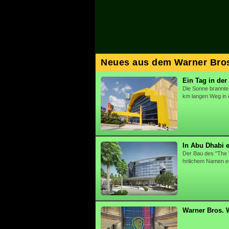
Neues aus dem Warner Bro
Ein Tag in de
Die Sonne brannte
km langen Weg in 
In Abu Dhabi e
Der Bau des "The W
hnlichem Namen er
Warner Bros. 