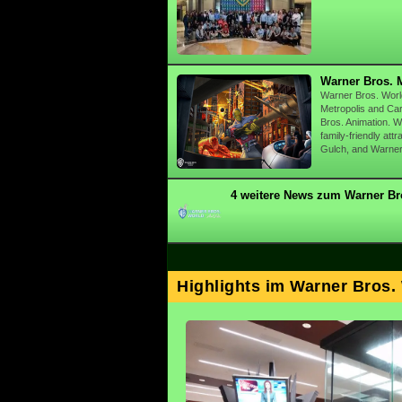
Warner Bros. M
Warner Bros. World
Metropolis and Car
Bros. Animation. Wh
family-friendly at
Gulch, and Warner
4 weitere News zum Warner Br
Highlights im Warner Bros