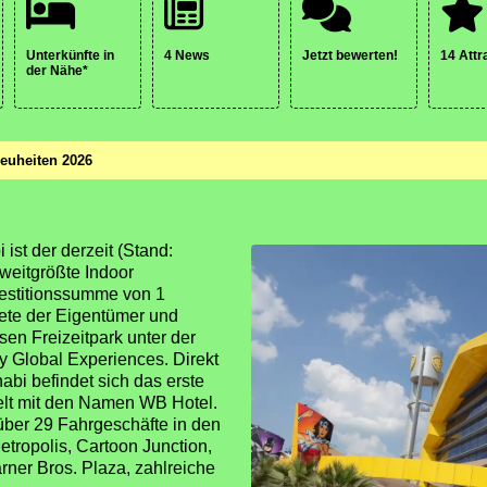
Unterkünfte in
4 News
Jetzt bewerten!
14 Attr
der Nähe*
euheiten 2026
ist der derzeit (Stand:
weitgrößte Indoor
nvestitionssumme von 1
fnete der Eigentümer und
sen Freizeitpark unter der
y Global Experiences. Direkt
bi befindet sich das erste
lt mit den Namen WB Hotel.
 über 29 Fahrgeschäfte in den
ropolis, Cartoon Junction,
ner Bros. Plaza, zahlreiche