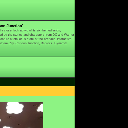
oon Junction'
 closer look at two of its six themed lands,
pired by the stories and characters from DC and Warner
ure a total of 29 state-of-the-art rides, interactive
, Gotham City, Cartoon Junction, Bedrock, Dynamite