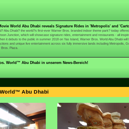
ovie World Abu Dhabi reveals Signature Rides in 'Metropolis' and 'Cart
? Abu Dhabi? the world?s first-ever Warner Bros. branded indoor theme park? today offered a
toon Junction, which will showcase signature rides, entertainment and restaurants - all ins
en it debuts to the public in summer 2018 on Yas Island, Warner Bros. World Abu Dhabi will feat
tractions and unique live entertainment across six fully immersive lands including Metropolis
 Bros. Plaza.
os. World™ Abu Dhabi in unserem News-Bereich!
. World™ Abu Dhabi