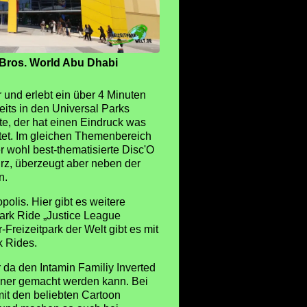
Bros. World Abu Dhabi
 und erlebt ein über 4 Minuten
its in den Universal Parks
te, der hat einen Eindruck was
rtet. Im gleichen Themenbereich
r wohl best-thematisierte Disc'O
urz, überzeugt aber neben der
n.
olis. Hier gibt es weitere
ark Ride „Justice League
Freizeitpark der Welt gibt es mit
k Rides.
da den Intamin Familiy Inverted
nner gemacht werden kann. Bei
it den beliebten Cartoon