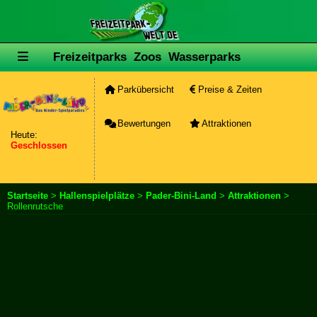
Freizeitparks
Zoos
Wasserparks
Parkübersicht
Preise & Zeiten
Bewertungen
Attraktionen
Heute:
Geschlossen
Startseite
>
Hallenspielplätze
>
Pader-Bini-Land
>
Attraktionen
>
Rollenrutsche