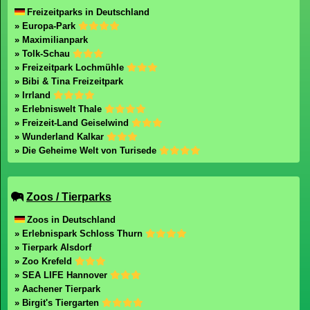
Freizeitparks in Deutschland
» Europa-Park
» Maximilianpark
» Tolk-Schau
» Freizeitpark Lochmühle
» Bibi & Tina Freizeitpark
» Irrland
» Erlebniswelt Thale
» Freizeit-Land Geiselwind
» Wunderland Kalkar
» Die Geheime Welt von Turisede
Zoos / Tierparks
Zoos in Deutschland
» Erlebnispark Schloss Thurn
» Tierpark Alsdorf
» Zoo Krefeld
» SEA LIFE Hannover
» Aachener Tierpark
» Birgit's Tiergarten