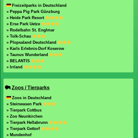
Freizeitparks in Deutschland
» Peppa Pig Park Günzburg
» Heide Park Resort
» Erse Park Uetze
» Rodelbahn St. Englmar
» Tolk-Schau
» Plopsaland Deutschland
» Karls Erlebnis-Dorf Koserow
» Taunus Wunderland
» BELANTIS
» Irrland
Zoos / Tierparks
Zoos in Deutschland
» Steinwasen Park
» Tierpark Cottbus
» Zoo Neunkirchen
» Tierpark Hellabrunn
» Tierpark Gettorf
» Mundenhof