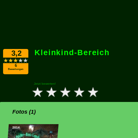
Kleinkind-Bereich
3,2
6
Bewertungen
Jetzt bewerten!
Fotos (1)
2014