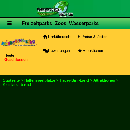
Freizeitparks
Zoos
Wasserparks
Parkübersicht
Preise & Zeiten
Bewertungen
Attraktionen
Heute:
Geschlossen
Startseite
>
Hallenspielplätze
>
Pader-Bini-Land
>
Attraktionen
>
Kleinkind-Bereich