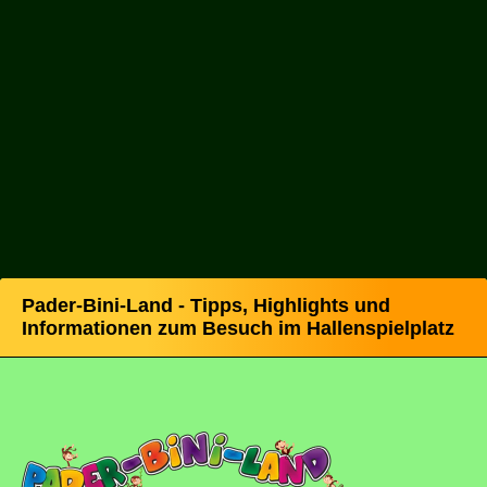
Pader-Bini-Land - Tipps, Highlights und
Informationen zum Besuch im Hallenspielplatz