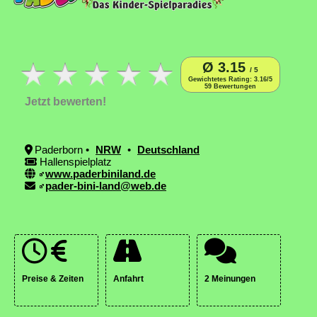
Ø 3.15
/ 5
Gewichtetes Rating: 3.16/5
59 Bewertungen
Jetzt bewerten!
Paderborn •
NRW
•
Deutschland
Hallenspielplatz
www.paderbiniland.de
pader-bini-land@web.de
Preise & Zeiten
Anfahrt
2 Meinungen