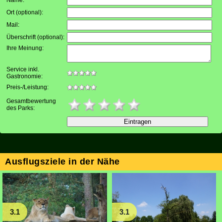
Name:
Ort (optional)
:
Mail
:
Überschrift (optional)
:
Ihre Meinung
:
Service inkl.
Gastronomie:
Preis-/Leistung:
Gesamtbewertung
des Parks:
Ausflugsziele in der Nähe
3.1
3.1