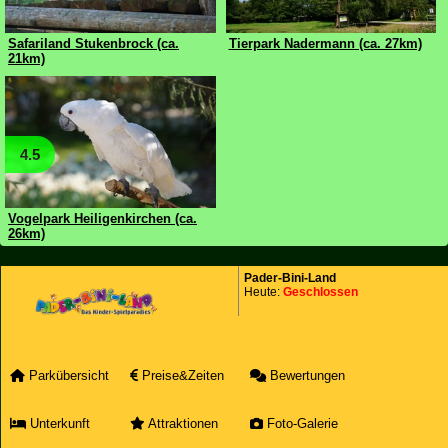
Safariland Stukenbrock (ca.
Tierpark Nadermann (ca. 27km)
21km)
4.5
Vogelpark Heiligenkirchen (ca.
26km)
Pader-Bini-Land
Heute:
Geschlossen
Parkübersicht
Preise&Zeiten
Bewertungen
Unterkunft
Attraktionen
Foto-Galerie