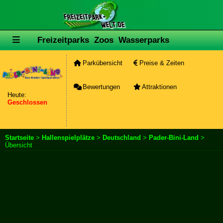
Freizeitparks
Zoos
Wasserparks
Parkübersicht
Preise & Zeiten
Bewertungen
Attraktionen
Heute:
Geschlossen
Startseite
>
Hallenspielplätze
>
Deutschland
>
Pader-Bini-Land
>
Übersicht