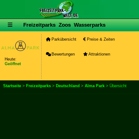
Freizeitparks
Zoos
Wasserparks
Parkübersicht
Preise & Zeiten
Bewertungen
Attraktionen
Heute:
Geöffnet
Startseite
>
Freizeitparks
>
Deutschland
>
Alma Park
> Übersicht