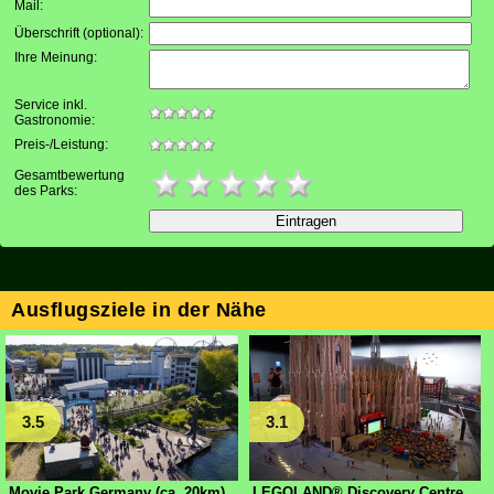
Mail
:
Überschrift (optional)
:
Ihre Meinung
:
Service inkl.
Gastronomie:
Preis-/Leistung:
Gesamtbewertung
des Parks:
Ausflugsziele in der Nähe
3.5
3.1
Movie Park Germany (ca. 20km)
LEGOLAND® Discovery Centre