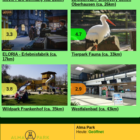
Oberhausen (ca. 26km)
3.3
4.7
ELORIA - Erlebnisfabrik (ca.
Tierpark Fauna (ca. 33km)
17km)
3.8
2.9
Wildpark Frankenhof (ca. 35km)
Westfalenbad (ca. 43km)
Alma Park
Heute:
Geöffnet