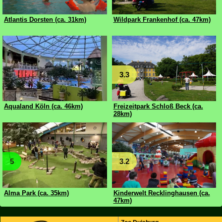
Atlantis Dorsten (ca. 31km)
Wildpark Frankenhof (ca. 47km)
3.3
Aqualand Köln (ca. 46km)
Freizeitpark Schloß Beck (ca.
28km)
5
3.2
Alma Park (ca. 35km)
Kinderwelt Recklinghausen (ca.
47km)