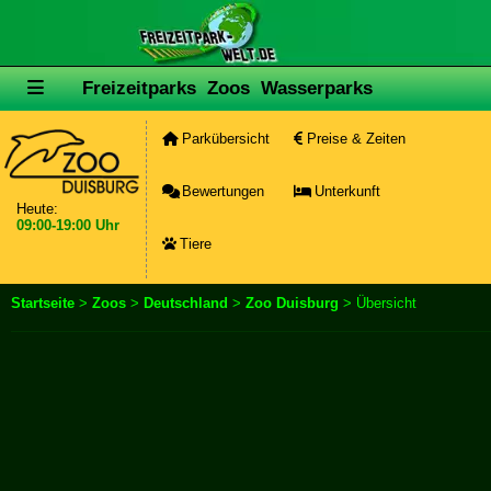
Freizeitparks
Zoos
Wasserparks
Parkübersicht
Preise & Zeiten
Bewertungen
Unterkunft
Heute:
09:00-19:00 Uhr
Tiere
Startseite
>
Zoos
>
Deutschland
>
Zoo Duisburg
> Übersicht