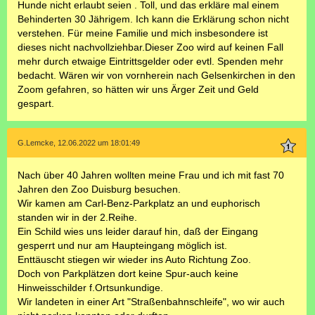
Hunde nicht erlaubt seien . Toll, und das erkläre mal einem
Behinderten 30 Jährigem. Ich kann die Erklärung schon nicht
verstehen. Für meine Familie und mich insbesondere ist
dieses nicht nachvollziehbar.Dieser Zoo wird auf keinen Fall
mehr durch etwaige Eintrittsgelder oder evtl. Spenden mehr
bedacht. Wären wir von vornherein nach Gelsenkirchen in den
Zoom gefahren, so hätten wir uns Ärger Zeit und Geld
gespart.
G.Lemcke, 12.06.2022 um 18:01:49
Nach über 40 Jahren wollten meine Frau und ich mit fast 70
Jahren den Zoo Duisburg besuchen.
Wir kamen am Carl-Benz-Parkplatz an und euphorisch
standen wir in der 2.Reihe.
Ein Schild wies uns leider darauf hin, daß der Eingang
gesperrt und nur am Haupteingang möglich ist.
Enttäuscht stiegen wir wieder ins Auto Richtung Zoo.
Doch von Parkplätzen dort keine Spur-auch keine
Hinweisschilder f.Ortsunkundige.
Wir landeten in einer Art "Straßenbahnschleife", wo wir auch