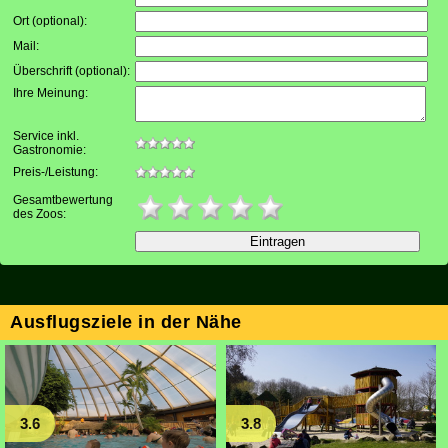
Ort (optional)
:
Mail
:
Überschrift (optional)
:
Ihre Meinung
:
Service inkl.
Gastronomie:
Preis-/Leistung:
Gesamtbewertung
des Zoos:
Ausflugsziele in der Nähe
3.6
3.8