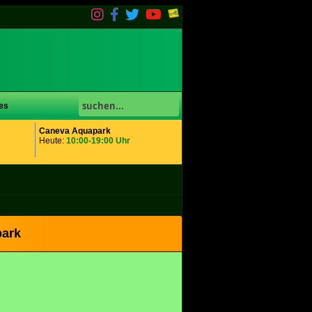
es
Caneva Aquapark
Heute:
10:00-19:00 Uhr
park