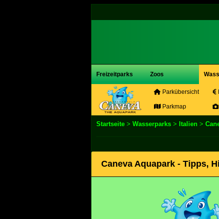
Freizeitparks
Zoos
Wass
Parkübersicht
Parkmap
Startseite
>
Wasserparks
>
Italien
>
Can
Caneva Aquapark - Tipps, H