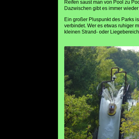
Reifen saust man von Pool zu Pool
Dazwischen gibt es immer wieder 
Ein großer Pluspunkt des Parks is
verbindet. Wer es etwas ruhiger m
kleinen Strand- oder Liegebereich