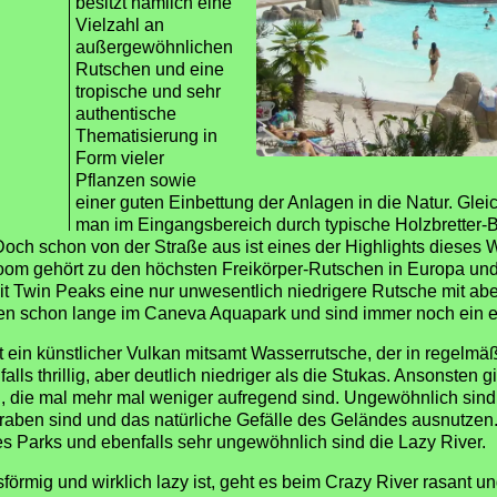
besitzt nämlich eine
Vielzahl an
außergewöhnlichen
Rutschen und eine
tropische und sehr
authentische
Thematisierung in
Form vieler
Pflanzen sowie
einer guten Einbettung der Anlagen in die Natur. Gle
man im Eingangsbereich durch typische Holzbretter-B
 Doch schon von der Straße aus ist eines der Highlights dieses
m gehört zu den höchsten Freikörper-Rutschen in Europa und
it Twin Peaks eine nur unwesentlich niedrigere Rutsche mit ab
n schon lange im Caneva Aquapark und sind immer noch ein ec
 ein künstlicher Vulkan mitsamt Wasserrutsche, der in regelm
falls thrillig, aber deutlich niedriger als die Stukas. Ansonsten
n, die mal mehr mal weniger aufregend sind. Ungewöhnlich sind
graben sind und das natürliche Gefälle des Geländes ausnutzen
s Parks und ebenfalls sehr ungewöhnlich sind die Lazy River.
örmig und wirklich lazy ist, geht es beim Crazy River rasant un