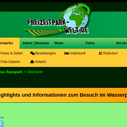
erparks
Indoor | Museum
News
Fotos
Servic
Preise & Zeiten
Bewertungen
Unterkunft
Rutschen
Foto-Galerie
Anfahrt
eva Aquapark
> Übersicht
ighlights und Informationen zum Besuch im Wasser