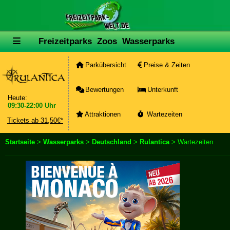
Freizeitparks
Zoos
Wasserparks
Parkübersicht
Preise & Zeiten
Bewertungen
Unterkunft
Heute:
09:30-22:00 Uhr
Attraktionen
Wartezeiten
Tickets ab 31,50€*
Startseite
>
Wasserparks
>
Deutschland
>
Rulantica
> Wartezeiten