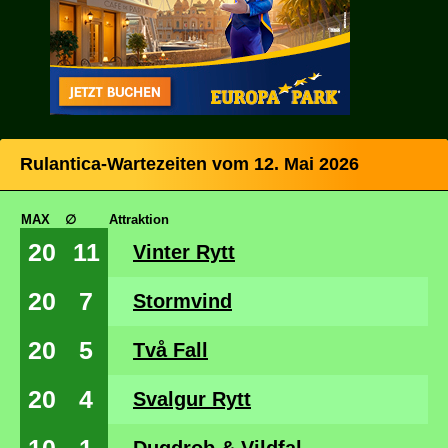
Rulantica-Wartezeiten vom 12. Mai 2026
MAX
∅
Attraktion
20
11
Vinter Rytt
20
7
Stormvind
20
5
Två Fall
20
4
Svalgur Rytt