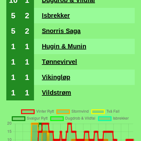
10
1
Dugdrob & Vildfal
5
2
Isbrekker
5
2
Snorris Saga
1
1
Hugin & Munin
1
1
Tønnevirvel
1
1
Vikingløp
1
1
Vildstrøm