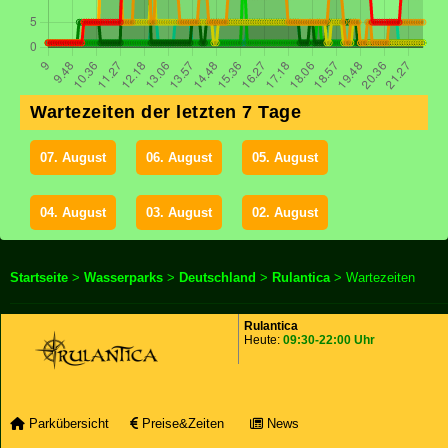
Wartezeiten der letzten 7 Tage
07. August
06. August
05. August
04. August
03. August
02. August
Startseite
>
Wasserparks
>
Deutschland
>
Rulantica
> Wartezeiten
Rulantica
Heute:
09:30-22:00 Uhr
Parkübersicht
Preise&Zeiten
News