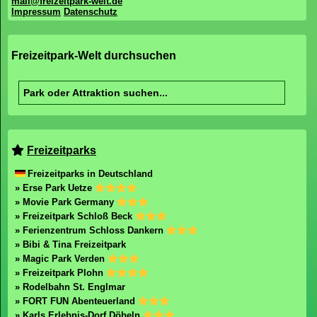
mail@freizeitpark-welt.de
Impressum
Datenschutz
Freizeitpark-Welt durchsuchen
Freizeitparks
Freizeitparks in Deutschland
» Erse Park Uetze
» Movie Park Germany
» Freizeitpark Schloß Beck
» Ferienzentrum Schloss Dankern
» Bibi & Tina Freizeitpark
» Magic Park Verden
» Freizeitpark Plohn
» Rodelbahn St. Englmar
» FORT FUN Abenteuerland
» Karls Erlebnis-Dorf Döbeln