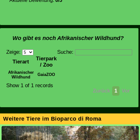
Aktuelle Bewertung:
0/5
Wo gibt es noch Afrikanischer Wildhund?
Zeige:
Suche:
Tierpark
Tierart
/ Zoo
Afrikanischer
GaiaZOO
Wildhund
Show 1 of 1 records
Zurück
1
Vor
Weitere Tiere im Bioparco di Roma