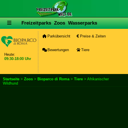
Freizeitparks
Zoos
Wasserparks
Parkübersicht
Preise & Zeiten
Bewertungen
Tiere
Heute:
09:30-18:00 Uhr
Startseite
>
Zoos
>
Bioparco di Roma
>
Tiere
> Afrikanischer
Wildhund