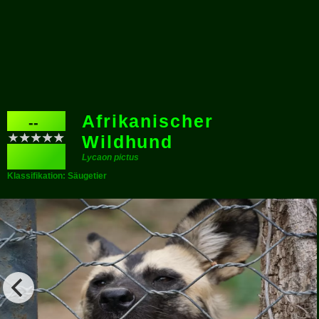
Afrikanischer
--
Wildhund
Lycaon pictus
Klassifikation: Säugetier