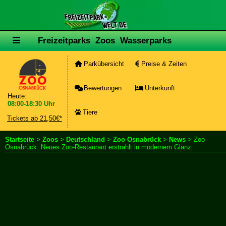
Freizeitparks
Zoos
Wasserparks
Parkübersicht
Preise & Zeiten
Bewertungen
Unterkunft
Heute:
08:00-18:30 Uhr
Tiere
Tickets ab 21,50€*
Startseite
>
Zoos
>
Deutschland
>
Zoo Osnabrück
>
News
> Zoo
Osnabrück: Neues Zoo-Restaurant erstrahlt in modernem Glanz