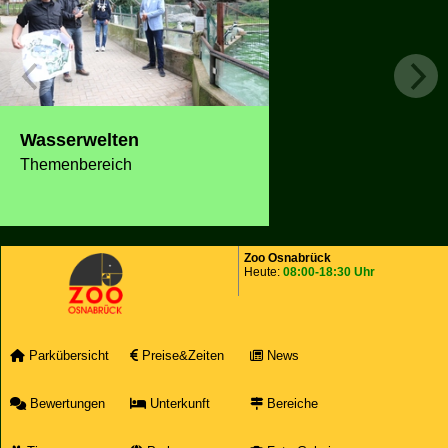
Wasserwelten
Themenbereich
Zoo Osnabrück
Heute:
08:00-18:30 Uhr
Parkübersicht
Preise&Zeiten
News
Bewertungen
Unterkunft
Bereiche