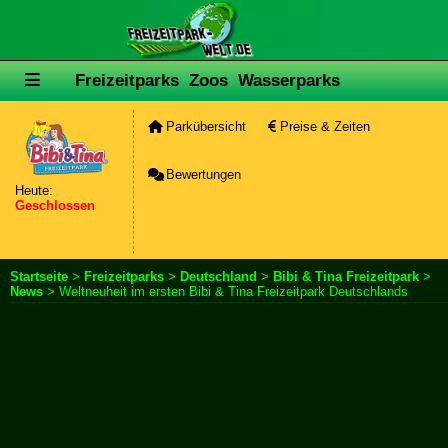
Freizeitparks
Zoos
Wasserparks
Parkübersicht
Preise & Zeiten
Bewertungen
Heute:
Geschlossen
Startseite
>
Freizeitparks
>
Deutschland
>
Bibi & Tina Freizeitpark
>
News
> Weltneuheit im ersten Bibi & Tina Freizeitpark Deutschlands