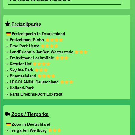
Freizeitparks
Freizeitparks in Deutschland
» Freizeitpark Plohn
» Erse Park Uetze
» LandErlebnis Janßen Westerstede
» Freizeitpark Lochmühle
» Ketteler Hof
» Skyline Park
» Phantasialand
» LEGOLAND® Deutschland
» Holland-Park
» Karls Erlebnis-Dorf Loxstedt
Zoos / Tierparks
Zoos in Deutschland
» Tiergarten Weilburg