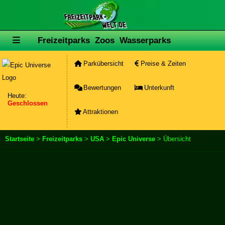
Freizeitparks
Zoos
Wasserparks
Parkübersicht
Preise & Zeiten
Bewertungen
Unterkunft
Heute:
Geschlossen
Attraktionen
Startseite
>
Freizeitparks
>
USA
>
Epic Universe
> Übersicht