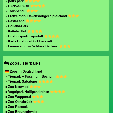
» potts park
» HANSA-PARK
» Tolk-Schau
» Freizeitpark Ravensburger Spieleland
» Rasti-Land
» Holland-Park
» Ketteler Hof
» Erlebnispark Tripsdrill
» Karls Erlebnis-Dorf Loxstedt
» Ferienzentrum Schloss Dankern
Zoos / Tierparks
Zoos in Deutschland
» Tierpark + Fossilium Bochum
» Tierpark Sababurg
» Zoo Neuwied
» Vogelpark Heiligenkirchen
» Zoo Wuppertal
» Zoo Osnabrück
» Zoo Rostock
» Zoo Braunschweig