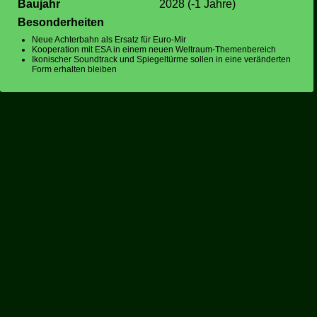
Baujahr
2028 (-1 Jahre)
Besonderheiten
Neue Achterbahn als Ersatz für Euro-Mir
Kooperation mit ESA in einem neuen Weltraum-Themenbereich
Ikonischer Soundtrack und Spiegeltürme sollen in eine veränderten
Form erhalten bleiben