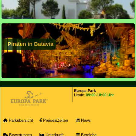
Piraten in Batavia
Europa-Park
Heute:
09:00-18:00 Uhr
Parkübersicht
Preise&Zeiten
News
Bewertungen
Unterkunft
Bereiche