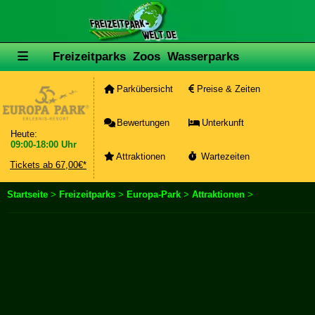
Freizeitparks
Zoos
Wasserparks
Parkübersicht
Preise & Zeiten
Bewertungen
Unterkunft
Heute:
09:00-18:00 Uhr
Attraktionen
Wartezeiten
Tickets ab 67,00€*
Startseite
>
Freizeitparks
>
Europa-Park
>
Attraktionen
>