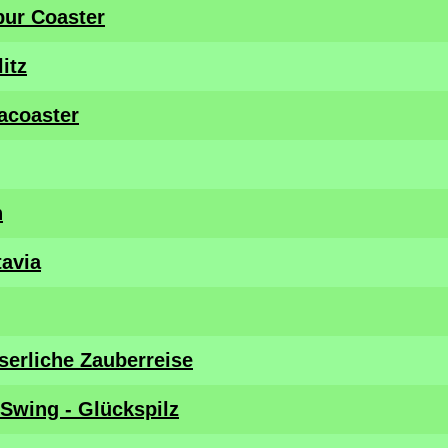
ur Coaster
itz
gacoaster
n
tavia
serliche Zauberreise
Swing - Glückspilz