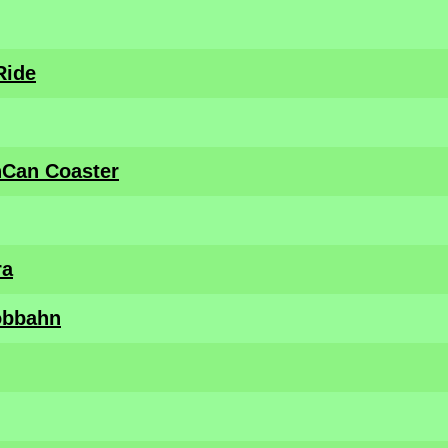
Ride
nCan Coaster
ra
obbahn