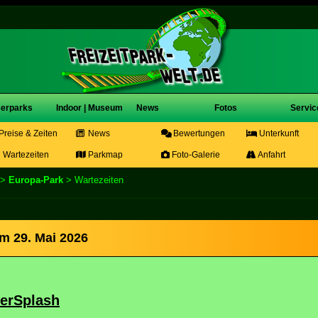
erparks
Indoor | Museum
News
Fotos
Servic
Preise & Zeiten
News
Bewertungen
Unterkunft
Wartezeiten
Parkmap
Foto-Galerie
Anfahrt
>
Europa-Park
> Wartezeiten
m 29. Mai 2026
perSplash