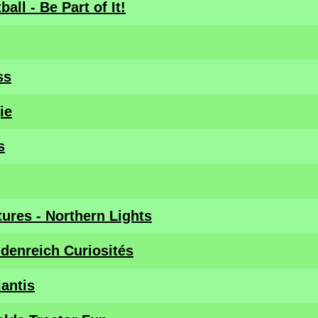
all - Be Part of It!
ss
ie
s
ures - Northern Lights
enreich Curiosités
antis