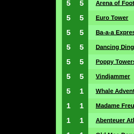
5
5
Arena of Footb
5
5
Euro Tower
5
5
Ba-a-a Expre
5
5
Dancing Ding
5
5
Poppy Tower
5
5
Vindjammer
5
1
Whale Advent
1
1
Madame Freud
1
1
Abenteuer Atl