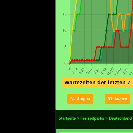
Wartezeiten der letzten 7
04. August
03. August
Startseite
>
Freizeitparks
>
Deutschland