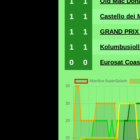
1
1
Old Mac Dona
1
1
Castello dei 
1
1
GRAND PRIX 
1
1
Kolumbusjoll
0
0
Eurosat Coast