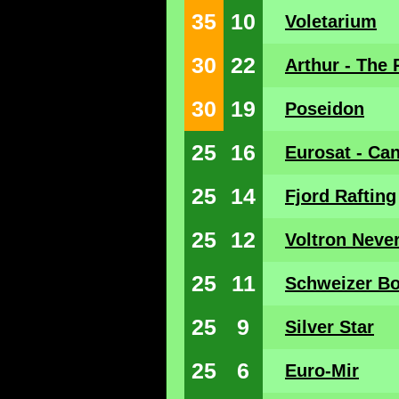
35
10
Voletarium
30
22
Arthur - The 
30
19
Poseidon
25
16
Eurosat - Ca
25
14
Fjord Rafting
25
12
Voltron Neve
25
11
Schweizer B
25
9
Silver Star
25
6
Euro-Mir