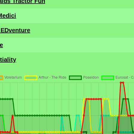
lds Tractor Fun
Medici
EDventure
e
iality