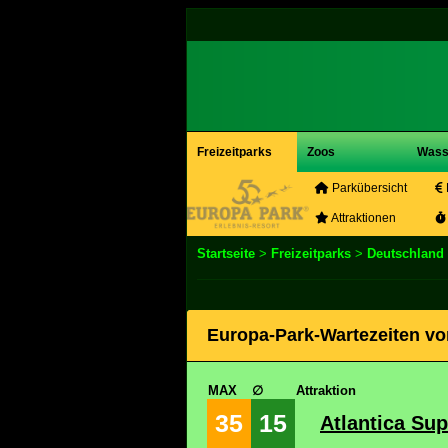
Freizeitparks
Zoos
Wass
Parkübersicht
Attraktionen
Startseite
>
Freizeitparks
>
Deutschland
Europa-Park-Wartezeiten vo
MAX
∅
Attraktion
35
15
Atlantica Su