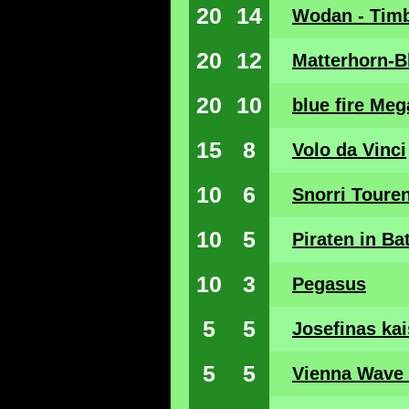
20
14
Wodan - Timb
20
12
Matterhorn-Bl
20
10
blue fire Me
15
8
Volo da Vinci
10
6
Snorri Toure
10
5
Piraten in Ba
10
3
Pegasus
5
5
Josefinas kai
5
5
Vienna Wave 