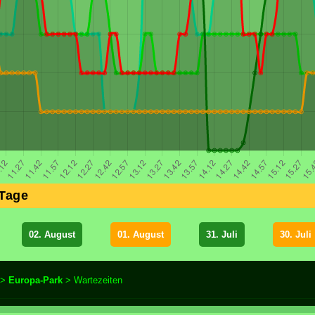
 Tage
02. August
01. August
31. Juli
30. Juli
>
Europa-Park
> Wartezeiten