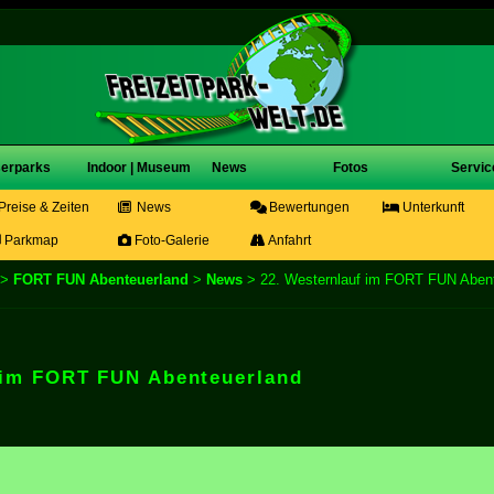
erparks
Indoor | Museum
News
Fotos
Servic
Preise & Zeiten
News
Bewertungen
Unterkunft
Parkmap
Foto-Galerie
Anfahrt
>
FORT FUN Abenteuerland
>
News
> 22. Westernlauf im FORT FUN Abent
 im FORT FUN Abenteuerland