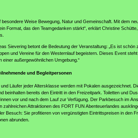
uf besondere Weise Bewegung, Natur und Gemeinschaft. Mit dem neu
ein Format, das den Teamgedanken stärkt“, erklärt Christine Schütte,
s.
s Sievering betont die Bedeutung der Veranstaltung: „Es ist schön z
pen und Vereine für den Westernlauf begeistern. Dieses Event steht fü
 in einer außergewöhnlichen Umgebung.“
Teilnehmende und Begleitpersonen
 und Läufer jeder Altersklasse werden mit Pokalen ausgezeichnet. Di
 beinhalten bereits den Eintritt in den Freizeitpark. Toiletten und D
innen vor und nach dem Lauf zur Verfügung. Der Parkbesuch im Ans
en zahlreichen Attraktionen des FORT FUN Abenteuerlandes ausklinge
er Besuch: Sie profitieren von vergünstigten Eintrittspreisen in den 
ionen abrunden.