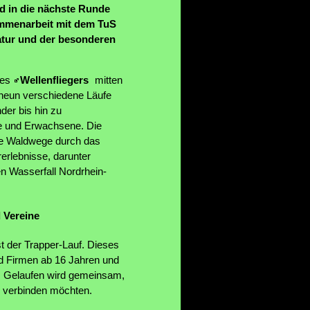
d in die nächste Runde
usammenarbeit mit dem TuS
Natur und der besonderen
des
Wellenfliegers
mitten
 neun verschiedene Läufe
der bis hin zu
he und Erwachsene. Die
che Waldwege durch das
erlebnisse, darunter
en Wasserfall Nordrhein-
 Vereine
t der Trapper-Lauf. Dieses
nd Firmen ab 16 Jahren und
t. Gelaufen wird gemeinsam,
aß verbinden möchten.