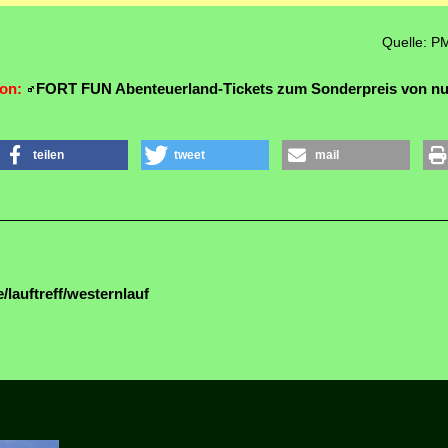
Quelle: P
ion:
FORT FUN Abenteuerland-Tickets zum Sonderpreis von nu
teilen
tweet
mail
/lauftreff/westernlauf