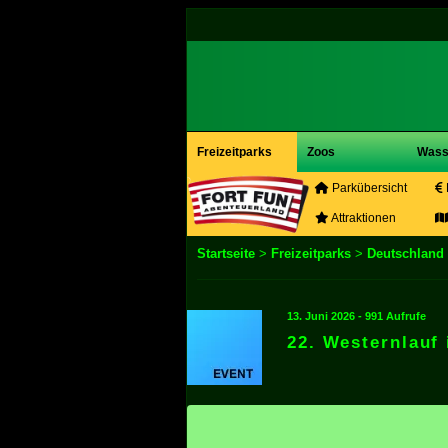
Freizeitparks
Zoos
Wass
Parkübersicht
Attraktionen
Startseite
>
Freizeitparks
>
Deutschland
13. Juni 2026 - 991 Aufrufe
22. Westernlauf