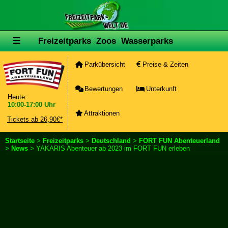
Freizeitparks
Zoos
Wasserparks
Parkübersicht
Preise & Zeiten
Bewertungen
Unterkunft
Heute:
10:00-17:00 Uhr
Attraktionen
Tickets ab 26,90€*
Startseite
>
Freizeitparks
>
Deutschland
>
FORT FUN Abenteuerland
>
News
> YAKARIS Abenteuer ab 2023 im FORT FUN erleben