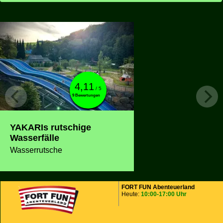
4,11
/ 5
9 Bewertungen
YAKARIs rutschige
Wasserfälle
Wasserrutsche
FORT FUN Abenteuerland
Heute:
10:00-17:00 Uhr