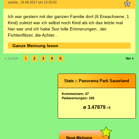
saskia , 16.08.2017 um 12:25:02
Ich war gestern mit der ganzen Familie dort (6 Erwachsene, 1
Kind) zuletzt war ich selbst noch Kind als ich das letzte mal
hier war und ich habe Soo tolle Erinnerungen...der
Fichtenflitzer, die Achter...
Ganze Meinung lesen
« Zurück
1
2
3
4
5
Vor »
Stats :: Panorama Park Sauerland
Kommentare: 47
Parkwertungen: 165
ø 3.47879
/ 5