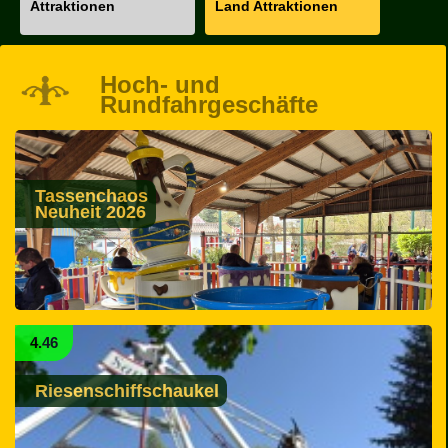
Attraktionen
Land Attraktionen
Hoch- und
Rundfahrgeschäfte
Tassenchaos
Neuheit 2026
4.46
Riesenschiffschaukel