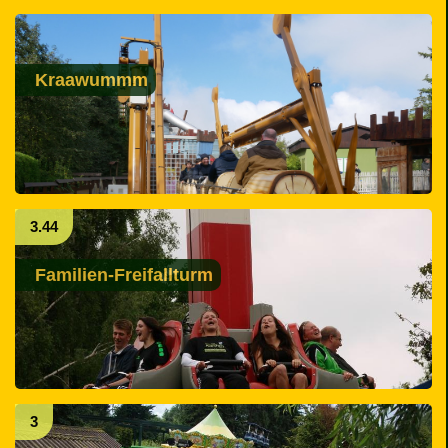
Kraawummm
3.44
Familien-Freifallturm
3