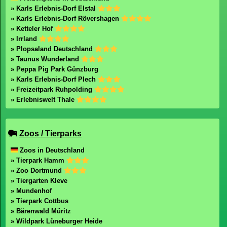
» Karls Erlebnis-Dorf Elstal
» Karls Erlebnis-Dorf Rövershagen
» Ketteler Hof
» Irrland
» Plopsaland Deutschland
» Taunus Wunderland
» Peppa Pig Park Günzburg
» Karls Erlebnis-Dorf Plech
» Freizeitpark Ruhpolding
» Erlebniswelt Thale
Zoos / Tierparks
Zoos in Deutschland
» Tierpark Hamm
» Zoo Dortmund
» Tiergarten Kleve
» Mundenhof
» Tierpark Cottbus
» Bärenwald Müritz
» Wildpark Lüneburger Heide