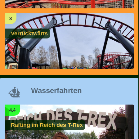
3
Verrücktwärts
Wasserfahrten
4.4
Rafting im Reich des T-Rex