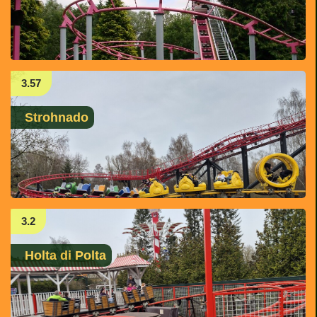
3.57
Strohnado
3.2
Holta di Polta