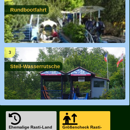
Rundbootfahrt
3
Steil-Wasserrutsche
Ehemalige Rasti-Land
Größencheck Rasti-