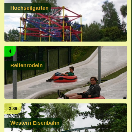
Hochseilgarten
4
Reifenrodeln
3.89
Western Eisenbahn