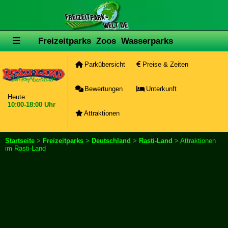
Freizeitparks
Zoos
Wasserparks
Parkübersicht
Preise & Zeiten
Bewertungen
Unterkunft
Heute:
10:00-18:00 Uhr
Attraktionen
Startseite
>
Freizeitparks
>
Deutschland
>
Rasti-Land
> Attraktionen
im Rasti-Land