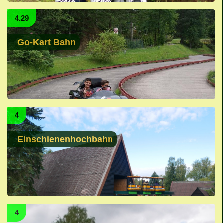
4.29
Go-Kart Bahn
4
Einschienenhochbahn
4