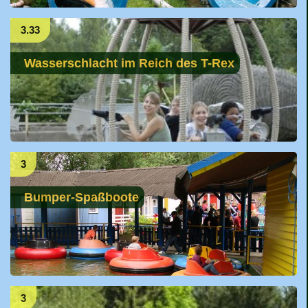
3.33
Wasserschlacht im Reich des T-Rex
3
Bumper-Spaßboote
3