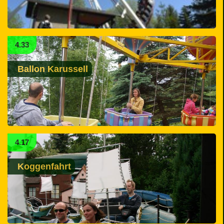
4.33
Ballon Karussell
4.17
Koggenfahrt