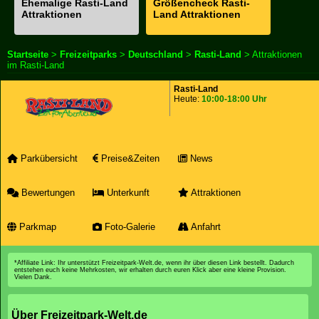
Ehemalige Rasti-Land
Größencheck Rasti-
Attraktionen
Land Attraktionen
Startseite
>
Freizeitparks
>
Deutschland
>
Rasti-Land
> Attraktionen
im Rasti-Land
Rasti-Land
Heute:
10:00-18:00 Uhr
Parkübersicht
Preise&Zeiten
News
Bewertungen
Unterkunft
Attraktionen
Parkmap
Foto-Galerie
Anfahrt
*Affiliate Link: Ihr unterstützt Freizeitpark-Welt.de, wenn ihr über diesen Link bestellt. Dadurch
entstehen euch keine Mehrkosten, wir erhalten durch euren Klick aber eine kleine Provision.
Vielen Dank.
Über Freizeitpark-Welt.de