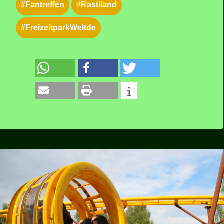
Quelle: Andrej Woiczik
#Fantreffen
#Rastiland
#FreizeitparkWeltde