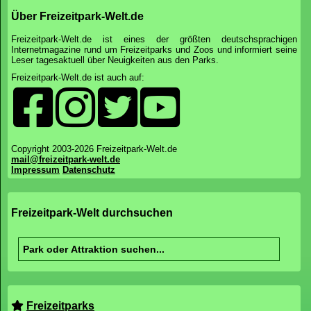
Parkübersicht
Preise&Zeiten
News
Bewertungen
Unterkunft
Attraktionen
Parkmap
Foto-Galerie
Anfahrt
*Affiliate Link: Ihr unterstützt Freizeitpark-Welt.de, wenn ihr über diesen Link bestellt. Dadurch
entstehen euch keine Mehrkosten, wir erhalten durch euren Klick aber eine kleine Provision.
Vielen Dank.
Über Freizeitpark-Welt.de
Freizeitpark-Welt.de ist eines der größten deutschsprachigen
Internetmagazine rund um Freizeitparks und Zoos und informiert seine
Leser tagesaktuell über Neuigkeiten aus den Parks.
Freizeitpark-Welt.de ist auch auf: