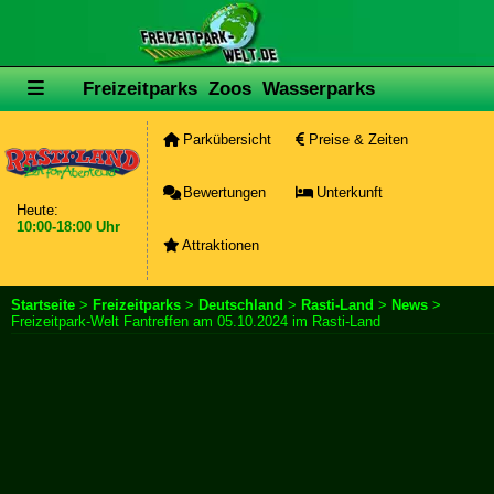
Freizeitparks
Zoos
Wasserparks
Parkübersicht
Preise & Zeiten
Bewertungen
Unterkunft
Heute:
10:00-18:00 Uhr
Attraktionen
Startseite
>
Freizeitparks
>
Deutschland
>
Rasti-Land
>
News
>
Freizeitpark-Welt Fantreffen am 05.10.2024 im Rasti-Land