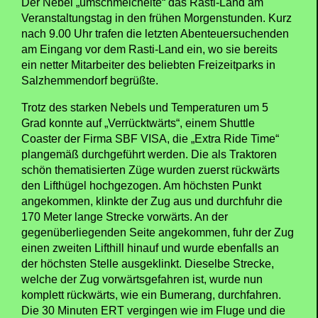
Der Nebel „umschmeichelte“ das Rasti-Land am
Veranstaltungstag in den frühen Morgenstunden. Kurz
nach 9.00 Uhr trafen die letzten Abenteuersuchenden
am Eingang vor dem Rasti-Land ein, wo sie bereits
ein netter Mitarbeiter des beliebten Freizeitparks in
Salzhemmendorf begrüßte.
Trotz des starken Nebels und Temperaturen um 5
Grad konnte auf „Verrücktwärts“, einem Shuttle
Coaster der Firma SBF VISA, die „Extra Ride Time“
plangemäß durchgeführt werden. Die als Traktoren
schön thematisierten Züge wurden zuerst rückwärts
den Lifthügel hochgezogen. Am höchsten Punkt
angekommen, klinkte der Zug aus und durchfuhr die
170 Meter lange Strecke vorwärts. An der
gegenüberliegenden Seite angekommen, fuhr der Zug
einen zweiten Lifthill hinauf und wurde ebenfalls an
der höchsten Stelle ausgeklinkt. Dieselbe Strecke,
welche der Zug vorwärtsgefahren ist, wurde nun
komplett rückwärts, wie ein Bumerang, durchfahren.
Die 30 Minuten ERT vergingen wie im Fluge und die