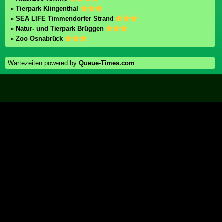
» Heide Park Resort
» Bibi & Tina Freizeitpark
Zoos / Tierparks
Zoos in Deutschland
» Erlebnis-Zoo Hannover
» Tierpark Hellabrunn
» Zoo Krefeld
» Zoo Berlin
» Skyhunters in Nature
» NaturZoo Rheine
» Tierpark Klingenthal
» SEA LIFE Timmendorfer Strand
» Natur- und Tierpark Brüggen
» Zoo Osnabrück
Wartezeiten powered by
Queue-Times.com