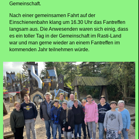
Schreiber dieser Zeilen interviewte Herrn Ratzke und
zwischendurch konnten die Anwesenden Fragen an
ihn stellen. Es stellte sich bei der „Reisegruppe“
Hunger ein, so dass nach der Gesprächsrunde mit
Geschäftsführer Steffen Ratzke erst einmal lecker, in
einem separaten Raum vom SB Restaurant,
gegessen wurde. Die Temperaturen erreichten in den
Mittagsstunden nunmehr 12-15 Grad und die Sonne
lachte vom Himmel. Nach der Stärkung wurden dann
noch zahlreiche Attraktionen im schönen und
familienfreundlichem Rasti-Land gefahren und die
Reisegruppe hatte sehr viel Spaß in der
Gemeinschaft.
Nach einer gemeinsamen Fahrt auf der
Einschienenbahn klang um 16.30 Uhr das Fantreffen
langsam aus. Die Anwesenden waren sich einig, dass
es ein toller Tag in der Gemeinschaft im Rasti-Land
war und man gerne wieder an einem Fantreffen im
kommenden Jahr teilnehmen würde.