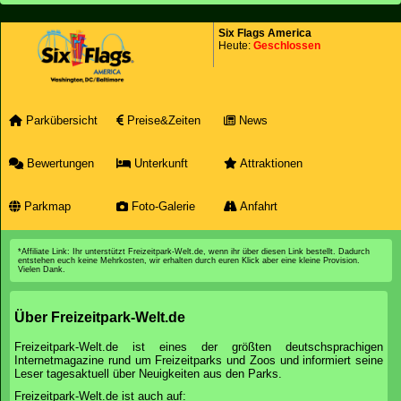
Six Flags America
Heute:
Geschlossen
Parkübersicht
Preise&Zeiten
News
Bewertungen
Unterkunft
Attraktionen
Parkmap
Foto-Galerie
Anfahrt
*Affiliate Link: Ihr unterstützt Freizeitpark-Welt.de, wenn ihr über diesen Link bestellt. Dadurch
entstehen euch keine Mehrkosten, wir erhalten durch euren Klick aber eine kleine Provision.
Vielen Dank.
Über Freizeitpark-Welt.de
Freizeitpark-Welt.de ist eines der größten deutschsprachigen
Internetmagazine rund um Freizeitparks und Zoos und informiert seine
Leser tagesaktuell über Neuigkeiten aus den Parks.
Freizeitpark-Welt.de ist auch auf: