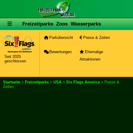
Freizeitparks
Zoos
Wasserparks
Parkübersicht
Preise & Zeiten
Bewertungen
Ehemalige
Seit 2025
Attraktionen
geschlossen
Startseite
>
Freizeitparks
>
USA
>
Six Flags America
> Preise &
Zeiten