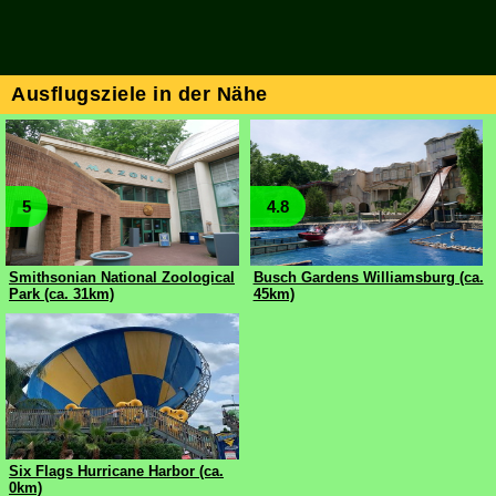
Ausflugsziele in der Nähe
5
4.8
Smithsonian National Zoological
Busch Gardens Williamsburg (ca.
Park (ca. 31km)
45km)
Six Flags Hurricane Harbor (ca.
0km)