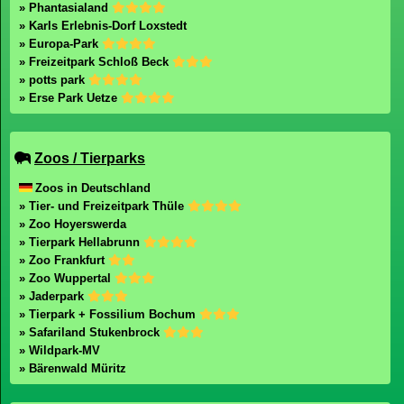
» Phantasialand
» Karls Erlebnis-Dorf Loxstedt
» Europa-Park
» Freizeitpark Schloß Beck
» potts park
» Erse Park Uetze
Zoos / Tierparks
Zoos in Deutschland
» Tier- und Freizeitpark Thüle
» Zoo Hoyerswerda
» Tierpark Hellabrunn
» Zoo Frankfurt
» Zoo Wuppertal
» Jaderpark
» Tierpark + Fossilium Bochum
» Safariland Stukenbrock
» Wildpark-MV
» Bärenwald Müritz