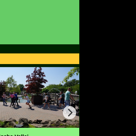
Wunderwald
Expedition Zork
Villa Fiasko