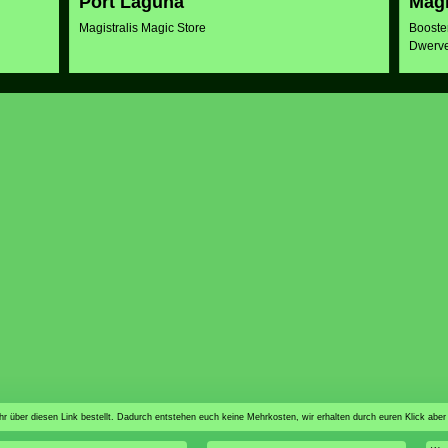
Port Laguna
Magi
Magistralis Magic Store
Booste
Dwerve
n ihr über diesen Link bestellt. Dadurch entstehen euch keine Mehrkosten, wir erhalten durch euren Klick aber