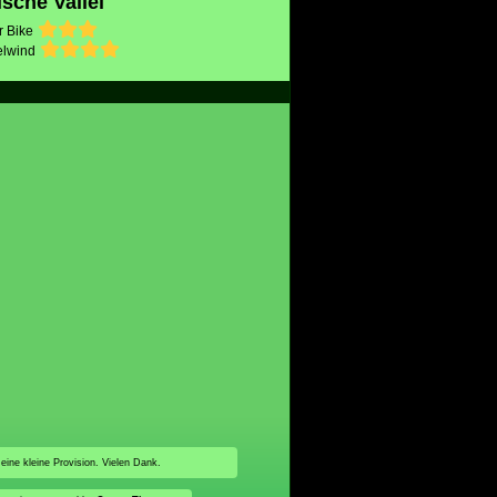
sche Vallei
r Bike
lwind
 eine kleine Provision. Vielen Dank.