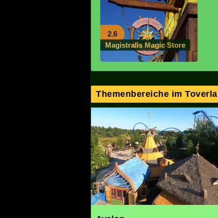
2.6
Magistralis Magic Store
Themenbereiche im Toverl