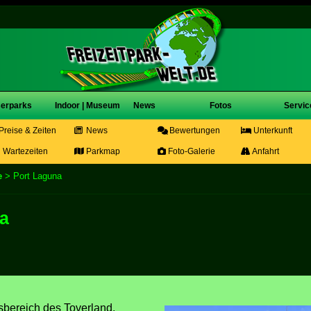
erparks
Indoor | Museum
News
Fotos
Servic
Preise & Zeiten
News
Bewertungen
Unterkunft
Wartezeiten
Parkmap
Foto-Galerie
Anfahrt
e
> Port Laguna
a
sbereich des Toverland.