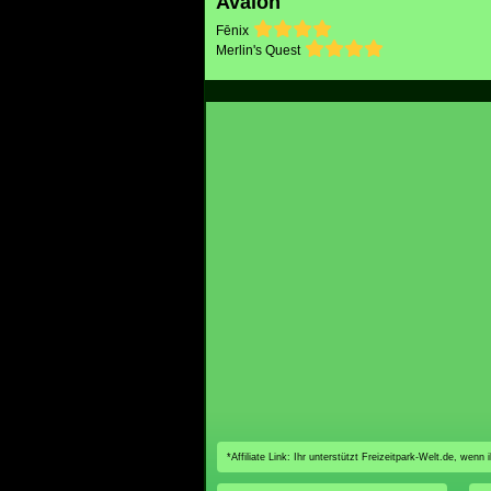
Avalon
Fēnix
Merlin's Quest
*Affiliate Link: Ihr unterstützt Freizeitpark-Welt.de, wen