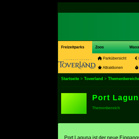
Freizeitparks
Zoos
Wass
Parkübersicht
Attraktionen
Startseite
>
Toverland
>
Themenbereich
Port Lagun
Themenbereich
Port Laguna ist der neue Eingang