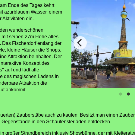
 am Ende des Tages kehrt
 mit azurblauem Wasser, einem
Aktivitäten ein.
 den wunderschönen
r mit seinen 27m Höhe alles
 Das Fischerdorf entlang der
le, kleine Häuser die Shops,
ne Attraktion beinhalten. Der
 interaktive Konzept des
 auf und lädt alle
te des magischen Ladens in
erbare Attraktion die
gut ankommt.
teuerten) Zauberstäbe auch zu kaufen. Besitzt man einen Zaub
ive Gegenstände in den Schaufensterläden entdecken.
in großer Strandbereich inklusiv Showbühne, der mit Kletteratt