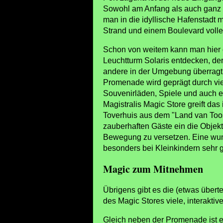
Sowohl am Anfang als auch ganz
man in die idyllische Hafenstadt
Strand und einem Boulevard voller 
Schon von weitem kann man hier
Leuchtturm Solaris entdecken, de
andere in der Umgebung überragt.
Promenade wird geprägt durch vie
Souvenirläden, Spiele und auch ei
Magistralis Magic Store greift das
Toverhuis aus dem "Land van Toos"
euchtturm Solaris
zauberhaften Gäste ein die Objek
 Presse Toverland
Bewegung zu versetzen. Eine wund
besonders bei Kleinkindern sehr 
Magic zum Mitnehmen
Übrigens gibt es die (etwas über
des Magic Stores viele, interakt
Gleich neben der Promenade ist e