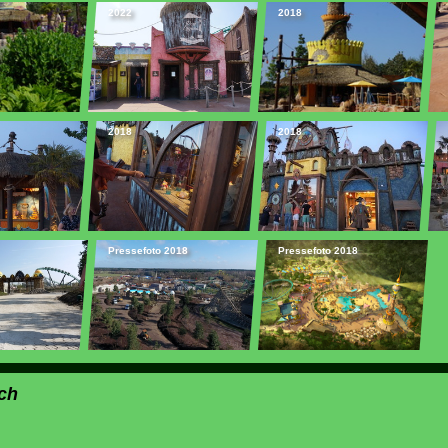
2022
2018
2018
2018
Pressefoto 2018
Pressefoto 2018
ch