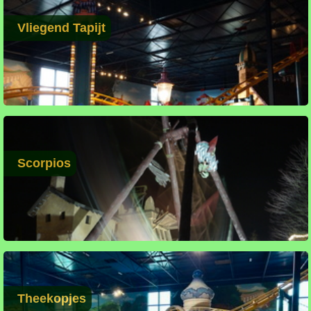
Vliegend Tapijt
Scorpios
Theekopjes