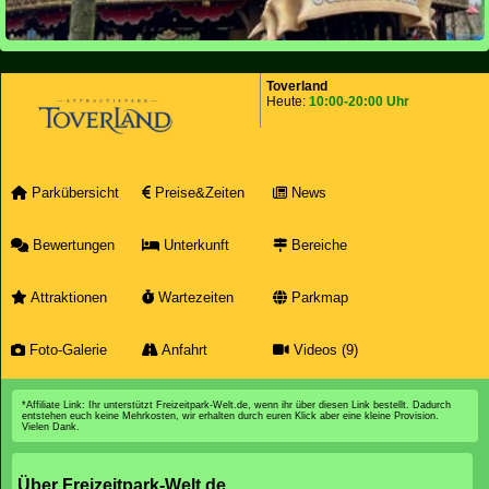
Toverland
Heute:
10:00-20:00 Uhr
Parkübersicht
Preise&Zeiten
News
Bewertungen
Unterkunft
Bereiche
Attraktionen
Wartezeiten
Parkmap
Foto-Galerie
Anfahrt
Videos (9)
*Affiliate Link: Ihr unterstützt Freizeitpark-Welt.de, wenn ihr über diesen Link bestellt. Dadurch
entstehen euch keine Mehrkosten, wir erhalten durch euren Klick aber eine kleine Provision.
Vielen Dank.
Über Freizeitpark-Welt.de