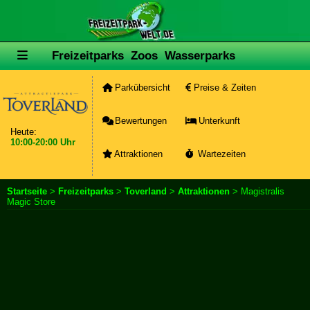
Freizeitparks
Zoos
Wasserparks
Parkübersicht
Preise & Zeiten
Bewertungen
Unterkunft
Heute:
10:00-20:00 Uhr
Attraktionen
Wartezeiten
Startseite
>
Freizeitparks
>
Toverland
>
Attraktionen
> Magistralis
Magic Store