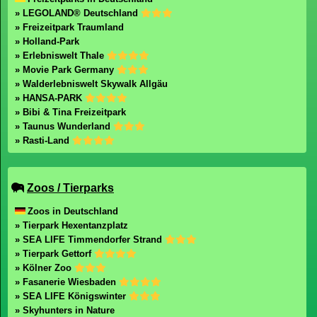
» LEGOLAND® Deutschland
» Freizeitpark Traumland
» Holland-Park
» Erlebniswelt Thale
» Movie Park Germany
» Walderlebniswelt Skywalk Allgäu
» HANSA-PARK
» Bibi & Tina Freizeitpark
» Taunus Wunderland
» Rasti-Land
Zoos / Tierparks
Zoos in Deutschland
» Tierpark Hexentanzplatz
» SEA LIFE Timmendorfer Strand
» Tierpark Gettorf
» Kölner Zoo
» Fasanerie Wiesbaden
» SEA LIFE Königswinter
» Skyhunters in Nature