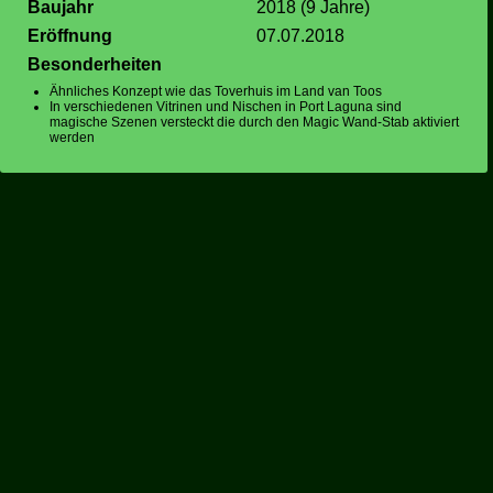
Baujahr
2018 (9 Jahre)
Eröffnung
07.07.2018
Besonderheiten
Ähnliches Konzept wie das Toverhuis im Land van Toos
In verschiedenen Vitrinen und Nischen in Port Laguna sind
magische Szenen versteckt die durch den Magic Wand-Stab aktiviert
werden