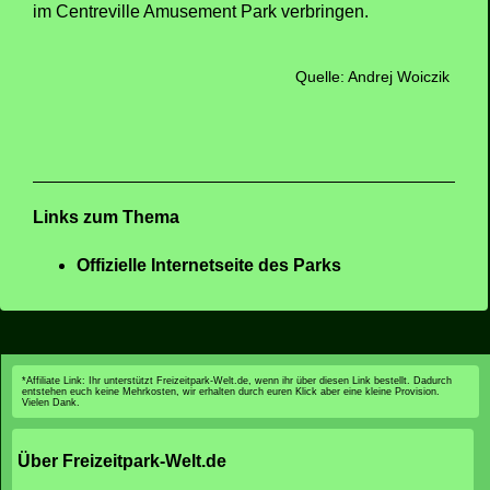
im Centreville Amusement Park verbringen.
Quelle: Andrej Woiczik
Links zum Thema
Offizielle Internetseite des Parks
*Affiliate Link: Ihr unterstützt Freizeitpark-Welt.de, wenn ihr über diesen Link bestellt. Dadurch
entstehen euch keine Mehrkosten, wir erhalten durch euren Klick aber eine kleine Provision.
Vielen Dank.
Über Freizeitpark-Welt.de