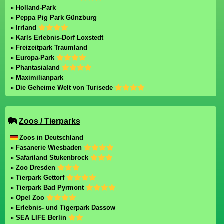
» Holland-Park
» Peppa Pig Park Günzburg
» Irrland
» Karls Erlebnis-Dorf Loxstedt
» Freizeitpark Traumland
» Europa-Park
» Phantasialand
» Maximilianpark
» Die Geheime Welt von Turisede
Zoos / Tierparks
Zoos in Deutschland
» Fasanerie Wiesbaden
» Safariland Stukenbrock
» Zoo Dresden
» Tierpark Gettorf
» Tierpark Bad Pyrmont
» Opel Zoo
» Erlebnis- und Tigerpark Dassow
» SEA LIFE Berlin