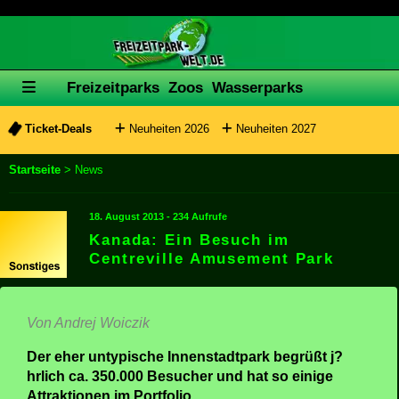
1282
Freizeitparks
Zoos
Wasserparks
Ticket-Deals
Neuheiten 2026
Neuheiten 2027
Startseite
> News
18. August 2013 - 234 Aufrufe
Kanada: Ein Besuch im
Centreville Amusement Park
Von Andrej Woiczik
Der eher untypische Innenstadtpark begrüßt j?
hrlich ca. 350.000 Besucher und hat so einige
Attraktionen im Portfolio