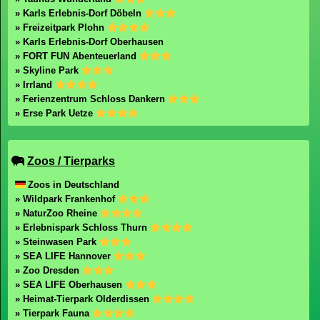
» Karls Erlebnis-Dorf Döbeln
» Freizeitpark Plohn
» Karls Erlebnis-Dorf Oberhausen
» FORT FUN Abenteuerland
» Skyline Park
» Irrland
» Ferienzentrum Schloss Dankern
» Erse Park Uetze
Zoos / Tierparks
Zoos in Deutschland
» Wildpark Frankenhof
» NaturZoo Rheine
» Erlebnispark Schloss Thurn
» Steinwasen Park
» SEA LIFE Hannover
» Zoo Dresden
» SEA LIFE Oberhausen
» Heimat-Tierpark Olderdissen
» Tierpark Fauna