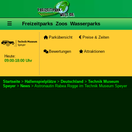
Freizeitparks
Zoos
Wasserparks
Parkübersicht
Preise & Zeiten
Bewertungen
Attraktionen
Heute:
09:00-18:00 Uhr
Startseite
>
Hallenspielplätze
>
Deutschland
>
Technik Museum
Speyer
>
News
> Astronautin Rabea Rogge im Technik Museum Speyer