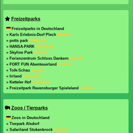
Freizeitparks
Freizeitparks in Deutschland
» Karls Erlebnis-Dorf Plech
» potts park
» HANSA-PARK
» Skyline Park
» Ferienzentrum Schloss Dankern
» FORT FUN Abenteuerland
» Tolk-Schau
» Irrland
» Ketteler Hof
» Freizeitpark Ravensburger Spieleland
Zoos / Tierparks
Zoos in Deutschland
» Tierpark Alsdorf
» Safariland Stukenbrock