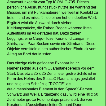
Amateurfunkgerät vom Typ ICOM IC-705. Dieses
persönliche Ausrüstungsstück nutzte sie während der
Mission, um mit Funkamateuren weltweit in Kontakt zu
treten, und es misst für sie einen hohen ideellen Wert.
Ergänzt wird die Auswahl durch sieben
Kleidungsstücke, die Rabea Rogge während ihres
Aufenthalts im All getragen hat. Dazu zählen
Leggings, eine Cargo-Hose, Kurz- und Langarm-
Shirts, zwei Paar Socken sowie ein Stirnband. Diese
Objekte vermitteln einen authentischen Eindruck vom
Alltag an Bord der Mission.
Das einzige nicht geflogene Exponat ist ihr
Namensschild aus dem Quarantänebereich vor dem
Start. Das etwa 25 x 25 Zentimeter große Schild ist in
Form des Helms des SpaceX Raumanzugs gestaltet
und zeigt den Schriftzug "ROGGE" als
dreidimensionales Element in den SpaceX-Farben
Schwarz und Weiß. Ergänzend dazu wird eine 40 x 50
Zentimeter große Fotomontage präsentiert, die von
Kurator und Ausstellungsleiter Gerhard Daum