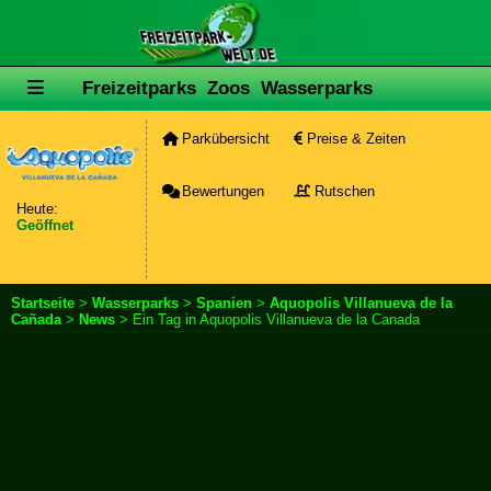
Freizeitparks
Zoos
Wasserparks
Parkübersicht
Preise & Zeiten
Bewertungen
Rutschen
Heute:
Geöffnet
Startseite
>
Wasserparks
>
Spanien
>
Aquopolis Villanueva de la
Cañada
>
News
> Ein Tag in Aquopolis Villanueva de la Canada