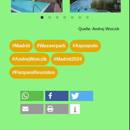
Quelle: Andrej Woiczik
#Madrid
#Wasserpark
#Aquopolis
#AndrejWoiczik
#Madrid2024
#ParquesReunidos