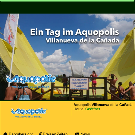
Aquopolis Villanueva de la Cañada
Heute:
Geöffnet
Parkübersicht
Preise&Zeiten
News