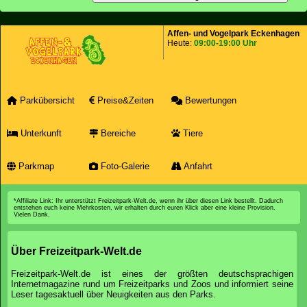
Affen- und Vogelpark Eckenhagen
Heute:
09:00-19:00 Uhr
Parkübersicht
Preise&Zeiten
Bewertungen
Unterkunft
Bereiche
Tiere
Parkmap
Foto-Galerie
Anfahrt
*Affiliate Link: Ihr unterstützt Freizeitpark-Welt.de, wenn ihr über diesen Link bestellt. Dadurch
entstehen euch keine Mehrkosten, wir erhalten durch euren Klick aber eine kleine Provision.
Vielen Dank.
Über Freizeitpark-Welt.de
Freizeitpark-Welt.de ist eines der größten deutschsprachigen
Internetmagazine rund um Freizeitparks und Zoos und informiert seine
Leser tagesaktuell über Neuigkeiten aus den Parks.