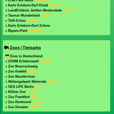
» Erse Park Uetze
» Karls Erlebnis-Dorf Elstal
» LandErlebnis Janßen Westerstede
» Taunus Wunderland
» Tolk-Schau
» Karls Erlebnis-Dorf Zirkow
» Bayern-Park
Zoos / Tierparks
Zoos in Deutschland
» ZOOM Erlebniswelt
» Zoo Braunschweig
» Zoo Krefeld
» Zoo Neunkirchen
» Weltvogelpark Walsrode
» SEA LIFE Berlin
» Kölner Zoo
» Zoo Frankfurt
» Zoo Dortmund
» Zoo Dresden