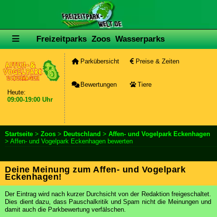
Freizeitparks
Zoos
Wasserparks
Parkübersicht
Preise & Zeiten
Bewertungen
Tiere
Heute:
09:00-19:00 Uhr
Startseite
>
Zoos
>
Deutschland
>
Affen- und Vogelpark Eckenhagen
> Affen- und Vogelpark Eckenhagen bewerten
Deine Meinung zum Affen- und Vogelpark
Eckenhagen!
Der Eintrag wird nach kurzer Durchsicht von der Redaktion freigeschaltet.
Dies dient dazu, dass Pauschalkritik und Spam nicht die Meinungen und
damit auch die Parkbewertung verfälschen.