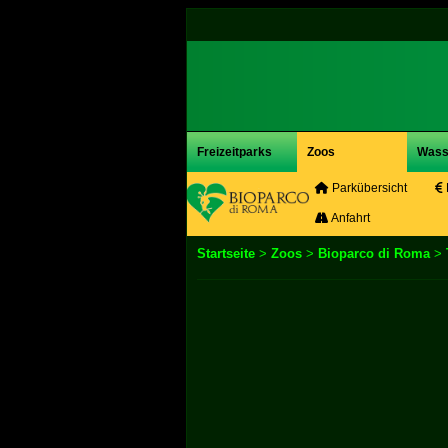
Freizeitparks
Zoos
Wass
Parkübersicht
Anfahrt
Startseite
>
Zoos
>
Bioparco di Roma
>