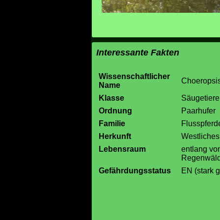
Interessante Fakten
Wissenschaftlicher
Choeropsis 
Name
Klasse
Säugetiere
Ordnung
Paarhufer
Familie
Flusspferd
Herkunft
Westliches 
Lebensraum
entlang von
Regenwäl
Gefährdungsstatus
EN (stark g