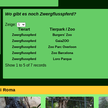
Wo gibt es noch Zwergflusspferd?
Zeige:
Tierart
Tierpark / Zoo
Zwergflusspferd
Burgers' Zoo
Zwergflusspferd
GaiaZOO
Zwergflusspferd
Zoo Parc Overloon
Zwergflusspferd
Zoo Barcelona
Zwergflusspferd
Loro Parque
Show
1 to 5
of 7 records
di Roma