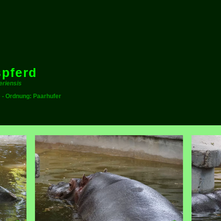
spferd
eriensis
e - Ordnung: Paarhufer