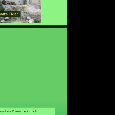
atra Tiger
 eine kleine Provision. Vielen Dank.