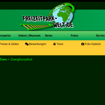
erparks
Indoor | Museum
News
Fotos
Servic
Preise & Zeiten
Bewertungen
Tiere
Foto-Galerie
Tiere
> Zwergflusspferd