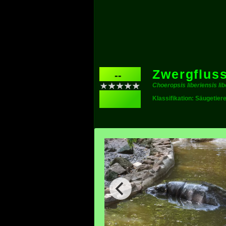
Zwergflus
--
Choeropsis liberiensis lib
Klassifikation: Säugetier