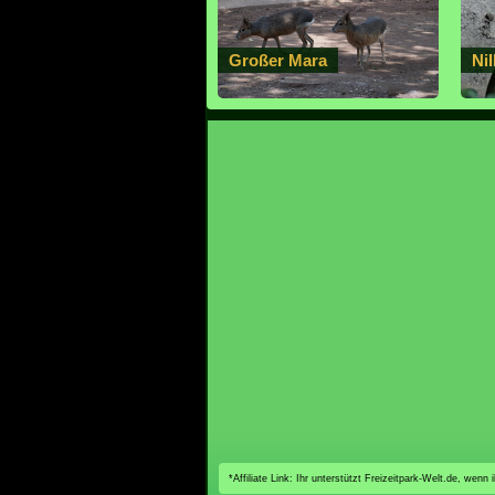
Großer Mara
Nil
*Affiliate Link: Ihr unterstützt Freizeitpark-Welt.de, wen