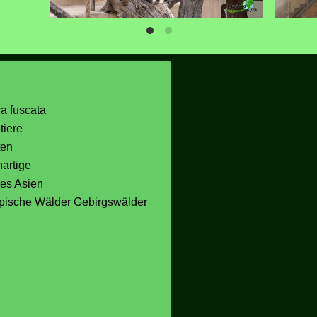
a fuscata
tiere
ten
artige
hes Asien
opische Wälder Gebirgswälder