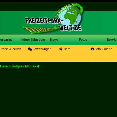
erparks
Indoor | Museum
News
Fotos
Servic
Preise & Zeiten
Bewertungen
Tiere
Foto-Galerie
Tiere
> Rotgesichtsmakak