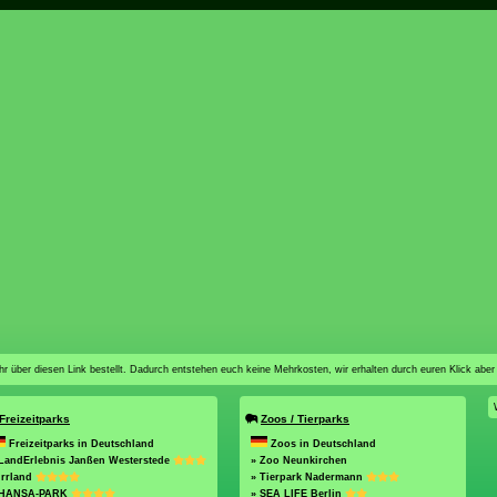
n ihr über diesen Link bestellt. Dadurch entstehen euch keine Mehrkosten, wir erhalten durch euren Klick aber
Freizeitparks
Zoos / Tierparks
Freizeitparks in Deutschland
Zoos in Deutschland
 LandErlebnis Janßen Westerstede
» Zoo Neunkirchen
Irrland
» Tierpark Nadermann
 HANSA-PARK
» SEA LIFE Berlin