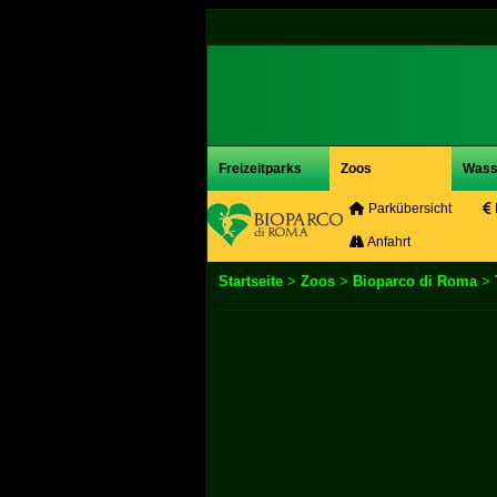
Freizeitparks
Zoos
Wass
Parkübersicht
Anfahrt
Startseite
>
Zoos
>
Bioparco di Roma
>