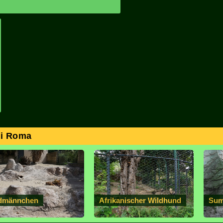
di Roma
dmännchen
Afrikanischer Wildhund
Sum