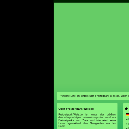
*Affiliate Link: Ihr unterstützt Freizeitpark-Welt.de, wen
Über Freizeitpark-Welt.de
Freizeitpark-Welt.de ist eines der größten
deutschsprachigen Internetmagazine rund um
»
Freizeitparks und Zoos und informiert seine
Leser tagesaktuell über Neuigkeiten aus den
» 
Parks.
»