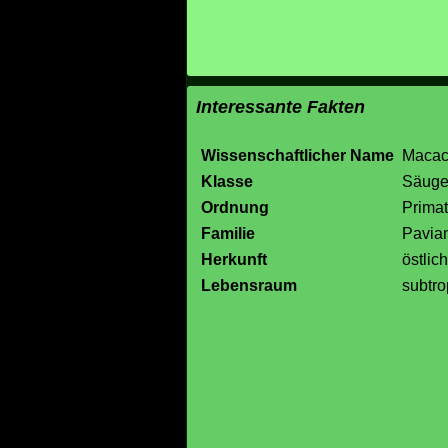
Interessante Fakten
Wissenschaftlicher Name
Macac
Klasse
Säuge
Ordnung
Prima
Familie
Pavian
Herkunft
östlic
Lebensraum
subtr