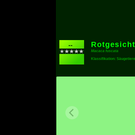
Rotgesich
--
Macaca fuscata
Klassifikation: Säugetier