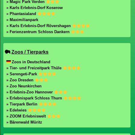
» Magic Park Verden
» Karls Erlebnis-Dorf Koserow
» Phantasialand
» Maximilianpark
» Karls Erlebnis-Dorf Rövershagen
» Ferienzentrum Schloss Dankern
Zoos / Tierparks
Zoos in Deutschland
» Tier- und Freizeitpark Thüle
» Serengeti-Park
» Zoo Dresden
» Zoo Neunkirchen
» Erlebnis-Zoo Hannover
» Erlebnispark Schloss Thurn
» Tierpark Berlin
» Edelwies
» ZOOM Erlebniswelt
» Bärenwald Müritz