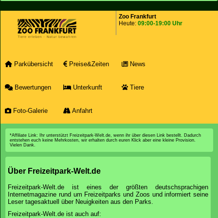
Zoo Frankfurt
Heute:
09:00-19:00 Uhr
Parkübersicht
Preise&Zeiten
News
Bewertungen
Unterkunft
Tiere
Foto-Galerie
Anfahrt
*Affiliate Link: Ihr unterstützt Freizeitpark-Welt.de, wenn ihr über diesen Link bestellt. Dadurch
entstehen euch keine Mehrkosten, wir erhalten durch euren Klick aber eine kleine Provision.
Vielen Dank.
Über Freizeitpark-Welt.de
Freizeitpark-Welt.de ist eines der größten deutschsprachigen
Internetmagazine rund um Freizeitparks und Zoos und informiert seine
Leser tagesaktuell über Neuigkeiten aus den Parks.
Freizeitpark-Welt.de ist auch auf: