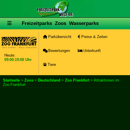
Freizeitparks
Zoos
Wasserparks
Parkübersicht
Preise & Zeiten
Bewertungen
Unterkunft
Heute:
09:00-19:00 Uhr
Tiere
Startseite
>
Zoos
>
Deutschland
>
Zoo Frankfurt
> Attraktionen im
Zoo Frankfurt