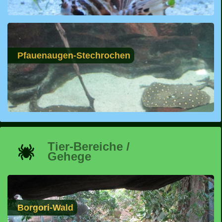
Pfauenaugen-Stechrochen
Tier-Bereiche /
Gehege
Borgori-Wald