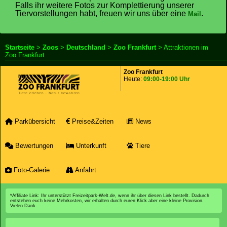
Falls ihr weitere Fotos zur Komplettierung unserer
Tiervorstellungen habt, freuen wir uns über eine
.
Mail
Startseite
>
Zoos
>
Deutschland
>
Zoo Frankfurt
> Attraktionen im
Zoo Frankfurt
Zoo Frankfurt
Heute:
09:00-19:00 Uhr
Parkübersicht
Preise&Zeiten
News
Bewertungen
Unterkunft
Tiere
Foto-Galerie
Anfahrt
*Affiliate Link: Ihr unterstützt Freizeitpark-Welt.de, wenn ihr über diesen Link bestellt. Dadurch
entstehen euch keine Mehrkosten, wir erhalten durch euren Klick aber eine kleine Provision.
Vielen Dank.