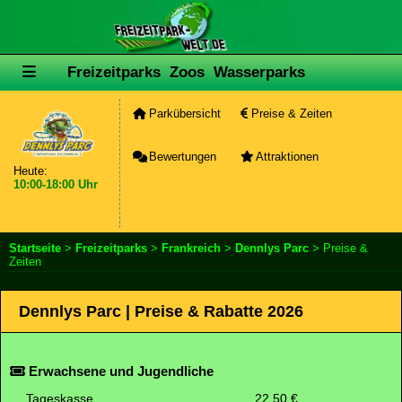
Freizeitparks
Zoos
Wasserparks
Parkübersicht
Preise & Zeiten
Bewertungen
Attraktionen
Heute:
10:00-18:00 Uhr
Startseite
>
Freizeitparks
>
Frankreich
>
Dennlys Parc
> Preise &
Zeiten
Dennlys Parc | Preise & Rabatte 2026
Erwachsene und Jugendliche
Tageskasse
22.50 €