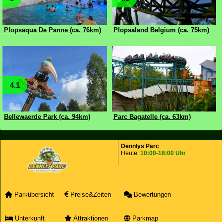
Plopsaqua De Panne (ca. 76km)
Plopsaland Belgium (ca. 75km)
4.1
Bellewaerde Park (ca. 94km)
Parc Bagatelle (ca. 63km)
Dennlys Parc
Heute:
10:00-18:00 Uhr
Parkübersicht
Preise&Zeiten
Bewertungen
Unterkunft
Attraktionen
Parkmap