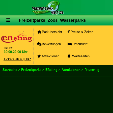
Freizeitparks
Zoos
Wasserparks
Parkübersicht
Preise & Zeiten
Bewertungen
Unterkunft
Heute:
10:00-22:00 Uhr
Attraktionen
Wartezeiten
Tickets ab 40,00€*
Startseite
>
Freizeitparks
>
Efteling
>
Attraktionen
> Ravenring