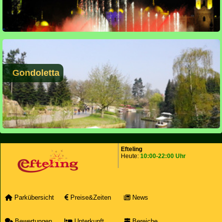
Gondoletta
Efteling
Heute:
10:00-22:00 Uhr
Parkübersicht
Preise&Zeiten
News
Bewertungen
Unterkunft
Bereiche