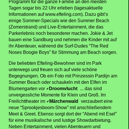
Programm für die ganze Familie an den meisten
Tagen sogar bis 22 Uhr erleben (tagesaktuelle
Informationen auf www.efteling.com). Dazu gibt’s
einige Sommer-Specials wie den Summer Beach
(Zomerstrand) und Live-Entertainment, die das
Parkerlebnis noch besonderer machen. Jokie & Jet
bauen eine Sandburg und nehmen die Kinder mit auf
ihr Abenteuer, während die Surf-Dudes “The Red
Noses Boogie Boys” für Stimmung am Beach sorgen.
Die beliebten Efteling-Bewohner sind im Park
unterwegs und freuen sich auf viele schöne
Begegnungen. Ob ein Foto mit Prinzessin Pardijn am
Summer Beach oder schaukeln mit den Elfen im
Blumengarten vor
Droomvlucht
... das sind
unvergessliche Momente für Klein und Groß. Im
Freilichttheater im
Märchenwald
verzaubert eine
neue “Sprookjesboom-Show” mit anschließendem
Meet & Greet. Ebenso sorgt dort der “Abend mit Esel”
für eine musikalische und lustige Showdarbietung.
Neben Entertainment, vielen Abenteuern und