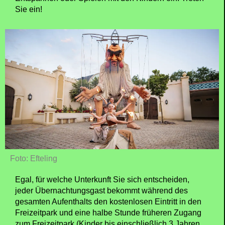
Sie ein!
Foto: Efteling
Egal, für welche Unterkunft Sie sich entscheiden,
jeder Übernachtungsgast bekommt während des
gesamten Aufenthalts den kostenlosen Eintritt in den
Freizeitpark und eine halbe Stunde früheren Zugang
zum Freizeitpark (Kinder bis einschließlich 3 Jahren