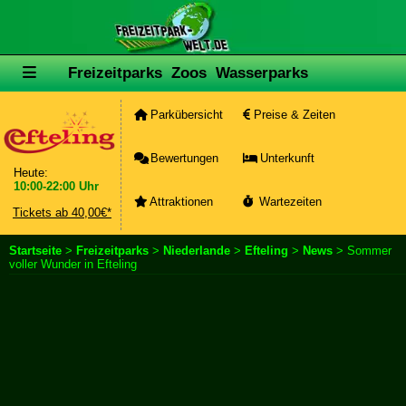
Freizeitparks
Zoos
Wasserparks
Parkübersicht
Preise & Zeiten
Bewertungen
Unterkunft
Heute:
10:00-22:00 Uhr
Attraktionen
Wartezeiten
Tickets ab 40,00€*
Startseite
>
Freizeitparks
>
Niederlande
>
Efteling
>
News
> Sommer
voller Wunder in Efteling