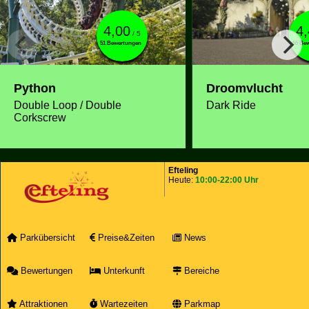
4,00
4
/ 5
51 Bewertungen
55 Be
Python
Droomvlucht
Double Loop / Double
Dark Ride
Corkscrew
Efteling
Heute:
10:00-22:00 Uhr
Parkübersicht
Preise&Zeiten
News
Bewertungen
Unterkunft
Bereiche
Attraktionen
Wartezeiten
Parkmap