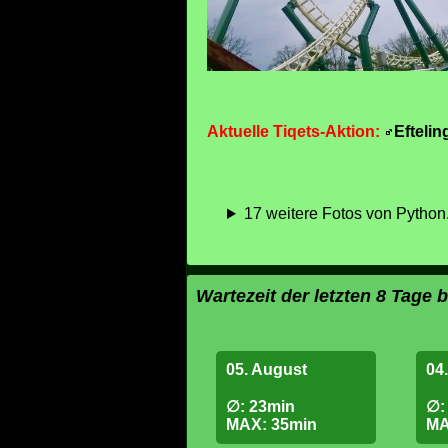
Lange Sc
Eröffnu
Aktuelle Tiqets-Aktion:
Efteli
17 weitere Fotos von Python.
Wartezeit der letzten 8 Tage 
05. August
04
∅: 23min
∅:
MAX: 35min
MA