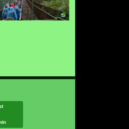
Python, hier im Oktober 2017 noch mit alter
Schiene...
st
min