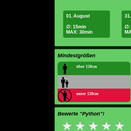
01. August
31.
∅: 15min
∅:
MAX: 30min
MA
Mindestgrößen
über 120cm
unter 120cm
Bewerte "Python"!