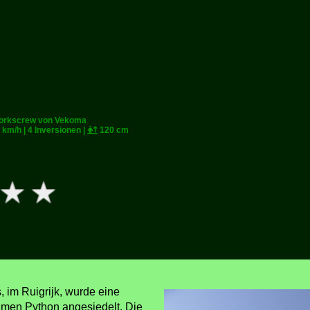
Corkscrew von Vekoma
 km/h | 4 Inversionen |
120 cm
 im Ruigrijk, wurde eine
en Python angesiedelt. Die