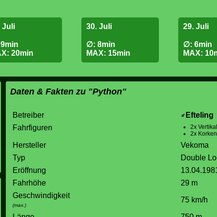
 Juli
30. Juli
29. Juli
 9min
∅: 8min
∅: 6min
X: 20min
MAX: 15min
MAX: 10
Daten & Fakten zu "Python"
Betreiber
Efteling
Fahrfiguren
2x Vertika
2x Korken
Hersteller
Vekoma
Typ
Double Lo
Eröffnung
13.04.198
Fahrhöhe
29 m
Geschwindigkeit
75 km/h
(max.)
Länge
750 m