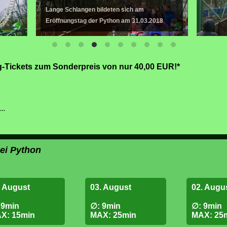
hlangen bildeten sich am
ngstag der Python am 31.03.2018
ng-Tickets zum Sonderpreis von nur 40,00 EUR!*
..
bei Python
. August
03. August
02. Augu
 9min
∅: 9min
∅: 9min
X: 15min
MAX: 25min
MAX: 25