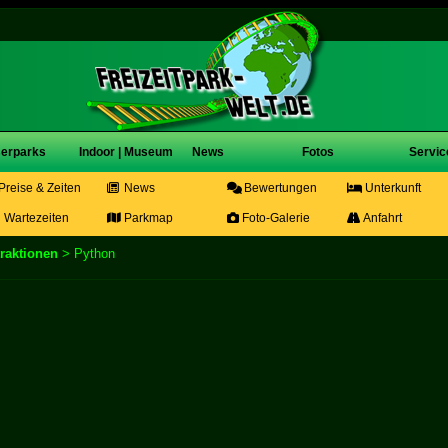
erparks
Indoor | Museum
News
Fotos
Servic
Preise & Zeiten
News
Bewertungen
Unterkunft
Wartezeiten
Parkmap
Foto-Galerie
Anfahrt
traktionen
> Python