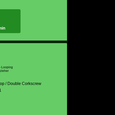
min
l-Looping
zieher
op / Double Corkscrew
1