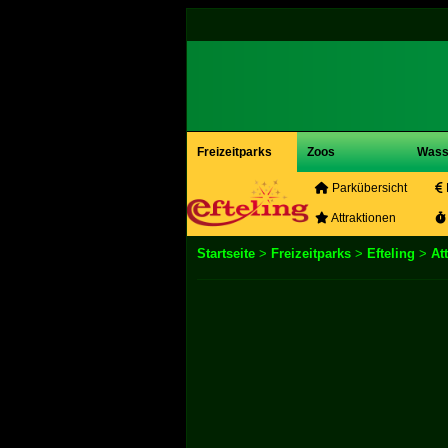
Freizeitparks
Zoos
Wass
Parkübersicht
Attraktionen
Startseite
>
Freizeitparks
>
Efteling
>
At