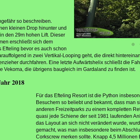
ungefähr so beschreiben.
n-
inen kleinen Drop hinunter und
in den 29m hohen Lift. Dieser
men erschließt sich dem
s Efteling bevor es auch schon
arauffolgend in zwei Vertikal-Looping geht, die direkt hinterei
zieher durchfahren. Eine letzte Aufwärtshelix schließt die Fah
Vekoma, die übrigens baugleich im Gardaland zu finden ist.
Jahr 2018
Für das Efteling Resort ist die Python insbeso
Besuchern so beliebt und bekannt, dass man s
anderen Freizeitparks zu einem kompletten Re
quasi jede Schiene der seit 1981 laufenden A
das Layout an sich nicht verändert wurde, wu
gemacht, was man insbesondere beim Abschluss
Corkscrew merken sollte. Knapp 4,5 Millione