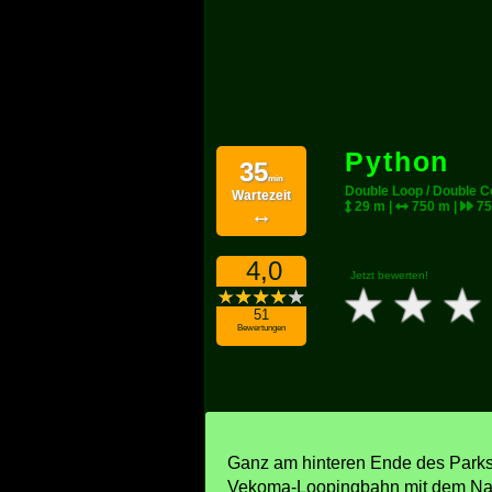
Python
35
min
Double Loop / Double 
Wartezeit
29 m |
750 m |
75
↔
4,0
Jetzt bewerten!
51
Bewertungen
Ganz am hinteren Ende des Parks,
Vekoma-Loopingbahn mit dem Nam