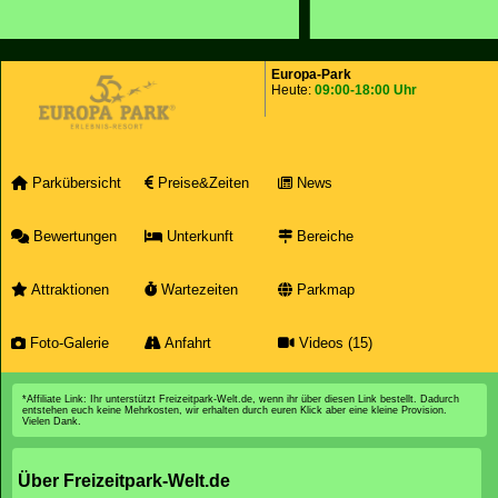
Europa-Park
Heute:
09:00-18:00 Uhr
Parkübersicht
Preise&Zeiten
News
Bewertungen
Unterkunft
Bereiche
Attraktionen
Wartezeiten
Parkmap
Foto-Galerie
Anfahrt
Videos (15)
*Affiliate Link: Ihr unterstützt Freizeitpark-Welt.de, wenn ihr über diesen Link bestellt. Dadurch
entstehen euch keine Mehrkosten, wir erhalten durch euren Klick aber eine kleine Provision.
Vielen Dank.
Über Freizeitpark-Welt.de