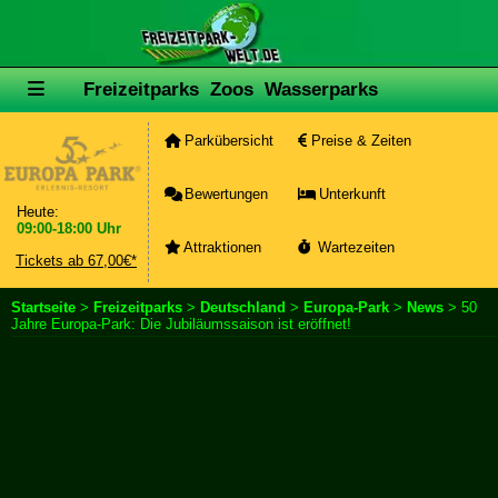
Freizeitparks
Zoos
Wasserparks
Parkübersicht
Preise & Zeiten
Bewertungen
Unterkunft
Heute:
09:00-18:00 Uhr
Attraktionen
Wartezeiten
Tickets ab 67,00€*
Startseite
>
Freizeitparks
>
Deutschland
>
Europa-Park
>
News
> 50
Jahre Europa-Park: Die Jubiläumssaison ist eröffnet!