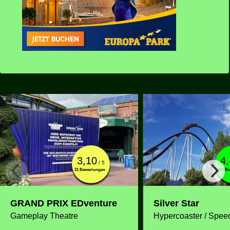
3,10
4
/ 5
21 Bewertungen
280 B
GRAND PRIX EDventure
Silver Star
Gameplay Theatre
Hypercoaster / Spee