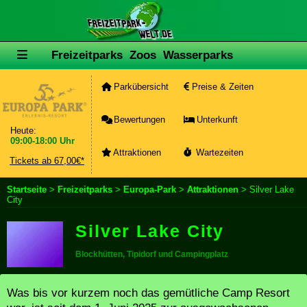
Freizeitparks
Zoos
Wasserparks
Parkübersicht
Preise & Zeiten
Bewertungen
Unterkunft
Heute:
09:00-18:00 Uhr
Attraktionen
Wartezeiten
Tickets ab 67,00€*
Startseite
>
Freizeitparks
>
Europa-Park
>
Attraktionen
> Silver Lake
City
Silver Lake City
Blockhütten, Tipidorf und Campingplatz
Was bis vor kurzem noch das gemütliche Camp Resort