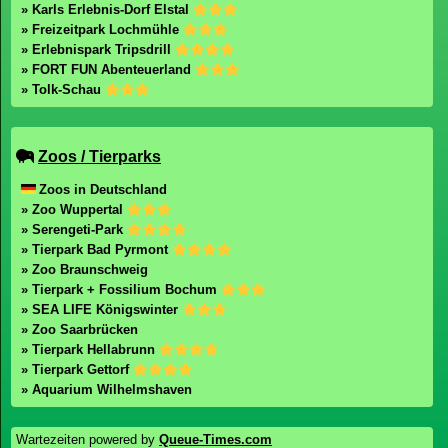
» Karls Erlebnis-Dorf Elstal
» Freizeitpark Lochmühle
» Erlebnispark Tripsdrill
» FORT FUN Abenteuerland
» Tolk-Schau
Zoos / Tierparks
Zoos in Deutschland
» Zoo Wuppertal
» Serengeti-Park
» Tierpark Bad Pyrmont
» Zoo Braunschweig
» Tierpark + Fossilium Bochum
» SEA LIFE Königswinter
» Zoo Saarbrücken
» Tierpark Hellabrunn
» Tierpark Gettorf
» Aquarium Wilhelmshaven
Wartezeiten powered by
Queue-Times.com