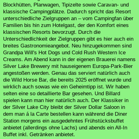
Blockhütten, Planwagen, Tipizelte sowie Caravan- und
klassische Campingplätze. Dadurch spricht das Resort
unterschiedliche Zielgruppen an – vom Campingfan über
Familien bis hin zum Hotelgast, der den Komfort eines
klassischen Resorts bevorzugt. Durch die
Unterschiedlichkeit der Zielgruppen gibt es hier auch ein
breites Gastronomieangebot. Neu hinzugekommen sind
Grandpa Will's Hot Dogs und Cold Rush Western Ice
Creams. Am Abend kann in der eigenen Brauerei namens
Silver Lake Brewery mit hauseigenem Europa-Park-Bier
angestoßen werden. Genau das serviert natürlich auch
die Wild Horse Bar, die bereits 2025 eröffnet wurde und
wirklich auch sowas wie ein Geheimtipp ist. Wir haben
selten eine so detaillierte Bar gesehen. Und Billard
spielen kann man hier natürlich auch. Der Klassiker in
der Silver Lake City bleibt der Silver Dollar Saloon in
dem man á la Carte bestellen kann während die Diner
Station morgens ein ausgedehntes Frühstücksbuffet
anbietet (allerdings ohne Lachs) und abends ein All-In
Buffet inkl. Getränken anbietet.